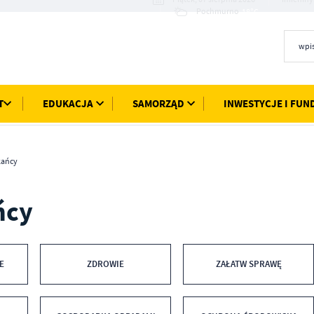
18°C
Pochmurno
T
EDUKACJA
SAMORZĄD
INWESTYCJE I FUN
kańcy
ńcy
E
ZDROWIE
ZAŁATW SPRAWĘ