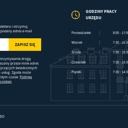
GODZINY PRACY
URZĘDU
lettera i otrzymuj
podany adres e-mail
Poniedziałek
8:00 - 17:
Wtorek
7:30 - 15:
Środa
7:30 - 15:
otrzymywanie drogą
Czwartek
7:30 - 15:
kazany przeze mnie adres
otyczących świadczonych
Piątek
7:30 - 14:
a usług. Zgoda może
ażdym czasie.
Polityka
 cookies
DO