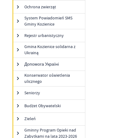
Ochrona zwierząt
System Powiadomień SMS
Gminy Kozienice
Rejestr urbanistyczny
U
Gmina Kozienice solidarna z
Ukrainą
Sz
Допомога Україні
ws
Konserwator oświetlenia
ulicznego
N
Seniorzy
Ni
um
Budżet Obywatelski
Pl
Wi
Tw
co
Zieleń
Za
F
Gminny Program Opieki nad
Zabytkami na lata 2023-2026
Te