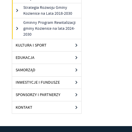
Ci
Strategia Rozwoju Gminy
Dz
Wi
Kozienice na Lata 2018-2030
na
zg
Gminny Program Rewitalizacji
fu
gminy Kozienice na lata 2024-
A
2030
An
Co
KULTURA I SPORT
Wi
in
po
EDUKACJA
wś
Wy
R
fu
SAMORZĄD
Dz
st
INWESTYCJE I FUNDUSZE
Pr
Wi
an
in
SPONSORZY I PARTNERZY
bę
po
KONTAKT
sp