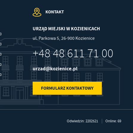
KONTAKT
URZĄD MIEJSKI W KOZIENICACH
00
ul. Parkowa 5, 26-900 Kozienice
30
+48 48 611 71 00
30
30
urzad@kozienice.pl
30
FORMULARZ KONTAKTOWY
Odwiedzin: 2202521
Online: 69