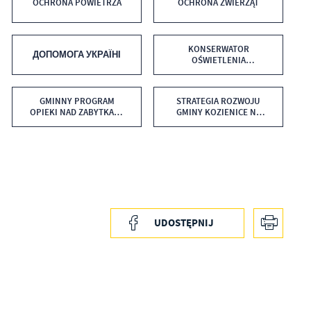
OCHRONA POWIETRZA
OCHRONA ZWIERZĄT
KONSERWATOR
ДОПОМОГА УКРАЇНІ
OŚWIETLENIA
ULICZNEGO
GMINNY PROGRAM
STRATEGIA ROZWOJU
OPIEKI NAD ZABYTKAMI
GMINY KOZIENICE NA
NA LATA 2023-2026
LATA 2018-2030
UDOSTĘPNIJ