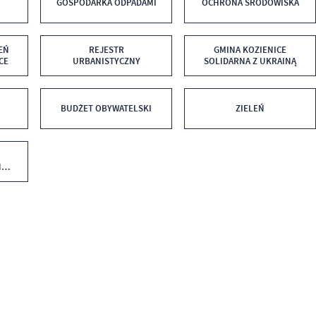
GOSPODARKA ODPADAMI
OCHRONA ŚRODOWISKA
EŃ
REJESTR
GMINA KOZIENICE
CE
URBANISTYCZNY
SOLIDARNA Z UKRAINĄ
BUDŻET OBYWATELSKI
ZIELEŃ
M
NY
024-