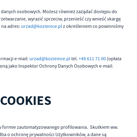
nie danych osobowych. Możesz również zażądać dostępu do
etwarzanie, wyrazić sprzeciw, przenieść czy wnieść skargę
 na adres:
urzad@kozienice.pl
z określeniem co powinniśmy
rmacji e-mail:
urzad@kozienice.pl
tel.
+48 611 71 00
(opłata
czoną jako Inspektor Ochrony Danych Osobowych e-mail:
 COOKIES
, w formie zautomatyzowanego profilowania. Skutkiem ww.
 dba o ochronę prywatności Użytkowników, a dane są