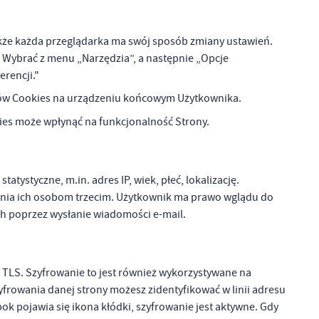
z
ci
że każda przeglądarka ma swój sposób zmiany ustawień.
1) Wybrać z menu „Narzędzia”, a następnie „Opcje
erencji."
ików Cookies na urządzeniu końcowym Użytkownika.
kies może wpłynąć na funkcjonalność Strony.
.
tystyczne, m.in. adres IP, wiek, płeć, lokalizację.
a
nia ich osobom trzecim. Użytkownik ma prawo wglądu do
h poprzez wysłanie wiadomości e-mail.
w
TLS. Szyfrowanie to jest również wykorzystywane na
zyfrowania danej strony możesz zidentyfikować w linii adresu
obok pojawia się ikona kłódki, szyfrowanie jest aktywne. Gdy