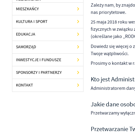
Zależy nam, by znajdo
MIESZKAŃCY
nas priorytetowe.
KULTURA I SPORT
25 maja 2018 roku wes
fizycznych w związku
EDUKACJA
(określane jako „ROD
Dowiedz się więcej o 
SAMORZĄD
Twoje wątpliwości.
INWESTYCJE I FUNDUSZE
Prosimy o kontakt w r
SPONSORZY I PARTNERZY
Kto jest Admini
KONTAKT
Administratorem dan
Jakie dane oso
Przetwarzamy wyłącz
Przetwarzanie Tw