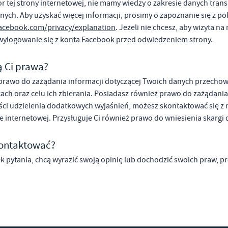
or tej strony internetowej, nie mamy wiedzy o zakresie danych tra
nych. Aby uzyskać więcej informacji, prosimy o zapoznanie się z p
acebook.com/privacy/explanation
. Jeżeli nie chcesz, aby wizyta n
wylogowanie się z konta Facebook przed odwiedzeniem strony.
ą Ci prawa?
prawo do zażądania informacji dotyczącej Twoich danych przechowy
ch oraz celu ich zbierania. Posiadasz również prawo do zażądania
ci udzielenia dodatkowych wyjaśnień, możesz skontaktować się z 
e internetowej. Przysługuje Ci również prawo do wniesienia skar
kontaktować?
ek pytania, chcą wyrazić swoją opinię lub dochodzić swoich praw, p