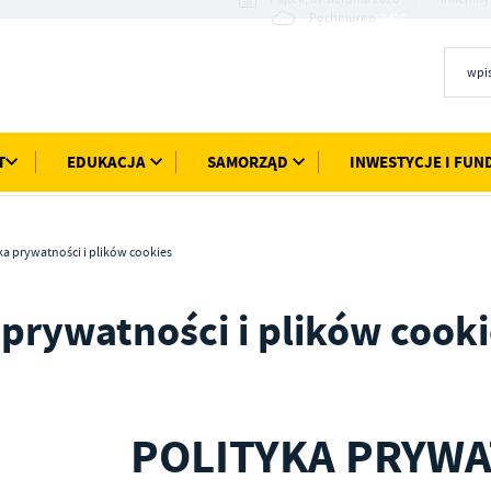
24°C
Pochmurno
T
EDUKACJA
SAMORZĄD
INWESTYCJE I FUN
ka prywatności i plików cookies
 prywatności i plików cook
POLITYKA PRYW