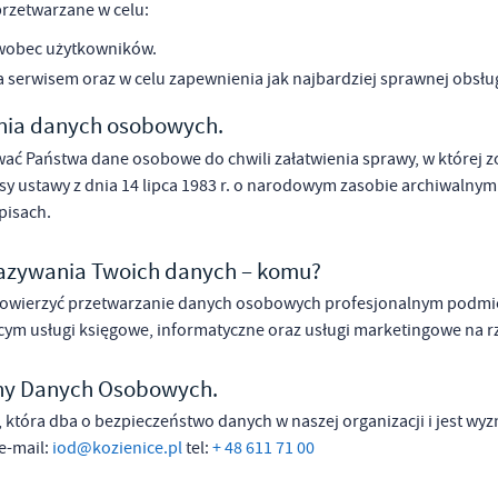
rzetwarzane w celu:
wobec użytkowników.
 serwisem oraz w celu zapewnienia jak najbardziej sprawnej obsł
nia danych osobowych.
ć Państwa dane osobowe do chwili załatwienia sprawy, w której zo
y ustawy z dnia 14 lipca 1983 r. o narodowym zasobie archiwalnym i 
pisach.
azywania Twoich danych – komu?
powierzyć przetwarzanie danych osobowych profesjonalnym podmi
m usługi księgowe, informatyczne oraz usługi marketingowe na rz
ony Danych Osobowych.
która dba o bezpieczeństwo danych w naszej organizacji i jest wy
e-mail:
iod@kozienice.pl
tel:
+ 48 611 71 00