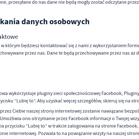
wne, przesyłane do nas dane nie będą mogły zostać odczytane przez 
skania danych osobowych
aktowe
w którym będziesz kontaktować się z nami z wykorzystaniem for
chowywane przez nas. Dane te będą przechowywane przez nas aż d
towa wykorzystuje pluginy sieci społecznościowej Facebook, Plugi
ycisku “Lubię to”. Aby uzyskać więcej szczegółów, skieruj się na st
przez Ciebie naszej strony internetowej zostanie nawiązane bezpo
możliwia ono otrzymanie przez Facebook informacji o Twojej wizyci
a przycisku “Lubię to” w trakcie zalogowania na stronie Facebook,
ronie internetowej. Pozwala to na powiązanie wizyty na naszej st