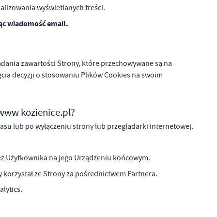
lizowania wyświetlanych treści.
jąc wiadomość email.
lądania zawartości Strony, które przechowywane są na
ia decyzji o stosowaniu Plików Cookies na swoim
a www kozienice.pl?
 lub po wyłączeniu strony lub przeglądarki internetowej.
zez Użytkownika na jego Urządzeniu końcowym.
a
y korzystał ze Strony za pośrednictwem Partnera.
kom
lytics.