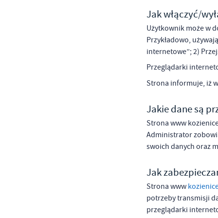
Te
Ci
Jak włączyć/wyłą
Dz
Wi
Użytkownik może w d
na
zg
Przykładowo, używając
fu
internetowe”; 2) Prze
A
Przeglądarki interne
An
Co
Strona informuje, iż 
Wi
in
po
wś
Jakie dane są p
Wy
R
fu
Strona www kozienice
Dz
st
Administrator zobowi
Pr
swoich danych oraz m
Wi
an
in
bę
Jak zabezpiecza
po
sp
Strona www
kozienic
potrzeby transmisji d
przeglądarki interneto