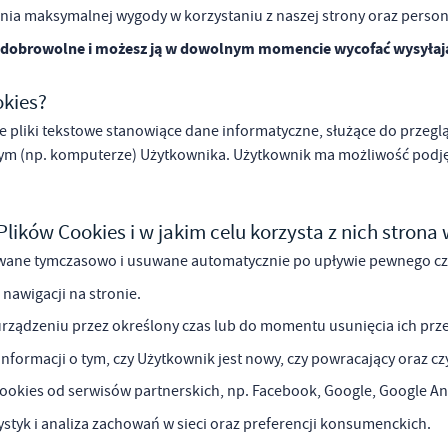
ia maksymalnej wygody w korzystaniu z naszej strony oraz persona
t dobrowolne i możesz ją w dowolnym momencie wycofać wysyła
okies?
kie pliki tekstowe stanowiące dane informatyczne, służące do przeg
stawienia
ym (np. komputerze) Użytkownika. Użytkownik ma możliwość podjęc
anujemy Twoją prywatność. Możesz zmienić ustawienia cookies lub zaakceptować je
zystkie. W dowolnym momencie możesz dokonać zmiany swoich ustawień.
Plików Cookies i w jakim celu korzysta z nich stron
ne tymczasowo i usuwane automatycznie po upływie pewnego czasu
iezbędne
 nawigacji na stronie.
ezbędne pliki cookies służą do prawidłowego funkcjonowania strony internetowej i
urządzeniu przez określony czas lub do momentu usunięcia ich pr
ożliwiają Ci komfortowe korzystanie z oferowanych przez nas usług.
iki cookies odpowiadają na podejmowane przez Ciebie działania w celu m.in. dostosowani
nformacji o tym, czy Użytkownik jest nowy, czy powracający oraz cz
ęcej
oich ustawień preferencji prywatności, logowania czy wypełniania formularzy. Dzięki pli
okies strona, z której korzystasz, może działać bez zakłóceń.
cookies od serwisów partnerskich, np. Facebook, Google, Google Ana
poznaj się z
POLITYKĄ PRYWATNOŚCI I PLIKÓW COOKIES
.
ystyk i analiza zachowań w sieci oraz preferencji konsumenckich.
unkcjonalne i personalizacyjne