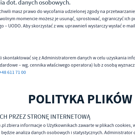
ia dot. danych osobowych.
j chwili masz prawo do wycofania udzielonej zgody na przetwarza
wolnym momencie możesz je usunąć, sprostować, ograniczyć ich prz
o – UODO. Aby skorzystać z ww. uprawnień wystarczy wysłać e-mail
i skontaktować się z Administratorem danych w celu uzyskania info
andardowe – wg. cennika właściwego operatora) lub z osobą wyzna
+48 611 71 00
POLITYKA PLIKÓW
YCH PRZEZ STRONĘ INTERNETOWĄ
.pl
zbiera informacje o Użytkownikach zawarte w plikach cookies
 będzie analiza danych osobowych i statystycznych. Administrator