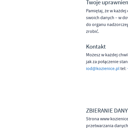
Twoje uprawnien
Pamiętaj, że w każde
swoich danych – w do
do organu nadzorczeg
zrobić.
Kontakt
Możesz w każdej chwil
jak za połączenie st
iod@kozienice.pl
tel:
ZBIERANIE DAN
Strona www kozienice
przetwarzania danych