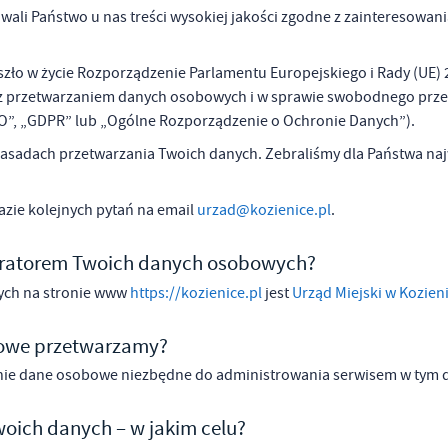
wali Państwo u nas treści wysokiej jakości zgodne z zainteresowa
zło w życie Rozporządzenie Parlamentu Europejskiego i Rady (UE) 2
 z przetwarzaniem danych osobowych i w sprawie swobodnego prze
O”, „GDPR” lub „Ogólne Rozporządzenie o Ochronie Danych”).
zasadach przetwarzania Twoich danych. Zebraliśmy dla Państwa naj
azie kolejnych pytań na
email
urzad@kozienice.pl
.
stratorem Twoich danych osobowych?
ych na stronie www
https://kozienice.pl
jest
Urząd Miejski w Kozieni
bowe przetwarzamy?
nie dane osobowe niezbędne do administrowania serwisem w tym 
oich danych – w jakim celu?