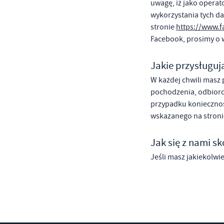
uwagę, iż jako operat
wykorzystania tych da
stronie
https://www.f
Facebook, prosimy o 
Jakie przysługuj
W każdej chwili masz 
pochodzenia, odbiorca
przypadku koniecznoś
wskazanego na stroni
Jak się z nami s
Jeśli masz jakiekolwi