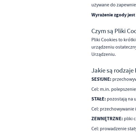
używane do zapewnien
Wyrażenie zgody jes
Czym są Pliki Co
Pliki Cookies to krót
U
urządzeniu ostateczn
Urządzeniu.
Sz
ws
Jakie są rodzaje 
SESYJNE:
przechowywa
N
Cel: m.in. polepszenie
Ni
STAŁE:
pozostają na 
um
Pl
Cel: przechowywanie i
Wi
Tw
co
ZEWNĘTRZNE:
pliki 
Za
Cel: prowadzenie stat
F