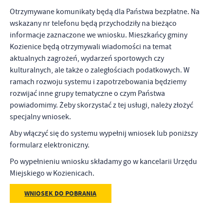
treści.
Otrzymywane komunikaty będą dla Państwa bezpłatne. Na
Dzięki tym plikom cookies możemy zapewnić Ci większy komfort
wskazany nr telefonu będą przychodziły na bieżąco
Więcej
korzystania z funkcjonalności naszej strony poprzez dopasowanie
informacje zaznaczone we wniosku. Mieszkańcy gminy
jej do Twoich indywidualnych preferencji. Wyrażenie zgody na
Kozienice będą otrzymywali wiadomości na temat
funkcjonalne i personalizacyjne pliki cookies gwarantuje
Analityczne
aktualnych zagrożeń, wydarzeń sportowych czy
dostępność większej ilości funkcji na stronie.
Analityczne pliki cookies pomagają nam rozwijać się i
kulturalnych, ale także o zaległościach podatkowych. W
dostosowywać do Twoich potrzeb.
ramach rozwoju systemu i zapotrzebowania będziemy
Cookies analityczne pozwalają na uzyskanie informacji w zakresie
rozwijać inne grupy tematyczne o czym Państwa
Więcej
wykorzystywania witryny internetowej, miejsca oraz częstotliwości,
powiadomimy. Żeby skorzystać z tej usługi, należy złożyć
z jaką odwiedzane są nasze serwisy www. Dane pozwalają nam na
specjalny wniosek.
ocenę naszych serwisów internetowych pod względem ich
Reklamowe
popularności wśród użytkowników. Zgromadzone informacje są
Aby włączyć się do systemu wypełnij wniosek lub poniższy
Dzięki reklamowym plikom cookies prezentujemy Ci najciekawsze
przetwarzane w formie zanonimizowanej. Wyrażenie zgody na
formularz elektroniczny.
informacje i aktualności na stronach naszych partnerów.
analityczne pliki cookies gwarantuje dostępność wszystkich
Po wypełnieniu wniosku składamy go w kancelarii Urzędu
funkcjonalności.
Promocyjne pliki cookies służą do prezentowania Ci naszych
Więcej
Miejskiego w Kozienicach.
komunikatów na podstawie analizy Twoich upodobań oraz Twoich
zwyczajów dotyczących przeglądanej witryny internetowej. Treści
WNIOSEK DO POBRANIA
promocyjne mogą pojawić się na stronach podmiotów trzecich lub
firm będących naszymi partnerami oraz innych dostawców usług.
Firmy te działają w charakterze pośredników prezentujących nasze