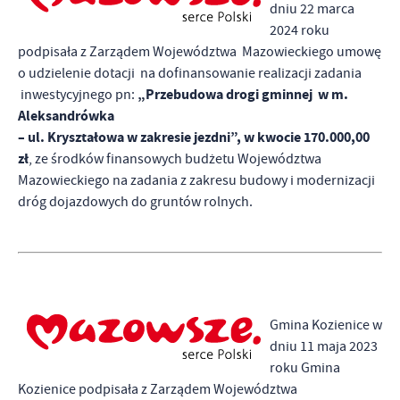
Firmy te działają w charakterze pośredników prezentujących nasze
dniu 22 marca
treści w postaci wiadomości, ofert, komunikatów mediów
2024 roku
społecznościowych.
podpisała z Zarządem Województwa Mazowieckiego umowę
o udzielenie dotacji na dofinansowanie realizacji zadania
„Przebudowa drogi gminnej w m.
inwestycyjnego pn:
Aleksandrówka
– ul. Kryształowa w zakresie jezdni”, w kwocie 170.000,00
zł
, ze środków finansowych budżetu Województwa
Mazowieckiego na zadania z zakresu budowy i modernizacji
dróg dojazdowych do gruntów rolnych.
Gmina Kozienice w
dniu 11 maja 2023
roku Gmina
Kozienice podpisała z Zarządem Województwa