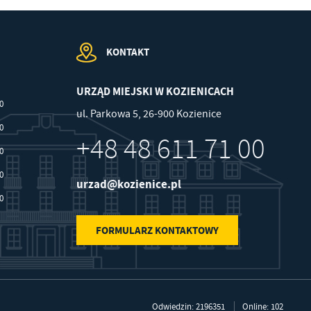
KONTAKT
URZĄD MIEJSKI W KOZIENICACH
00
ul. Parkowa 5, 26-900 Kozienice
30
+48 48 611 71 00
30
30
urzad@kozienice.pl
30
FORMULARZ KONTAKTOWY
Odwiedzin: 2196351
Online: 102