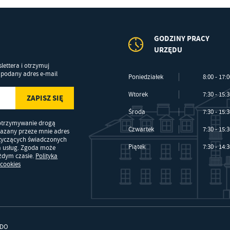
GODZINY PRACY
URZĘDU
lettera i otrzymuj
podany adres e-mail
Poniedziałek
8:00 - 17:
Wtorek
7:30 - 15:
Środa
7:30 - 15:
otrzymywanie drogą
Czwartek
7:30 - 15:
kazany przeze mnie adres
otyczących świadczonych
Piątek
7:30 - 14:
a usług. Zgoda może
ażdym czasie.
Polityka
 cookies
DO