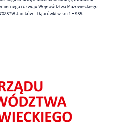
nomiernego rozwoju Województwa Mazowieckiego
 170857W Janików – Dąbrówki w km 1 + 985.
a
kom