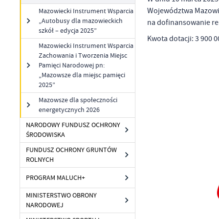
Województwa Mazowie
Mazowiecki Instrument Wsparcia
„Autobusy dla mazowieckich
na dofinansowanie re
szkół – edycja 2025”
Kwota dotacji: 3 900 0
Mazowiecki Instrument Wsparcia
Zachowania i Tworzenia Miejsc
Pamięci Narodowej pn:
U
„Mazowsze dla miejsc pamięci
2025”
Mazowsze dla społeczności
Sz
energetycznych 2026
ws
NARODOWY FUNDUSZ OCHRONY
ŚRODOWISKA
N
FUNDUSZ OCHRONY GRUNTÓW
Ni
ROLNYCH
um
PROGRAM MALUCH+
Pl
Wi
Tw
co
MINISTERSTWO OBRONY
NARODOWEJ
Za
F