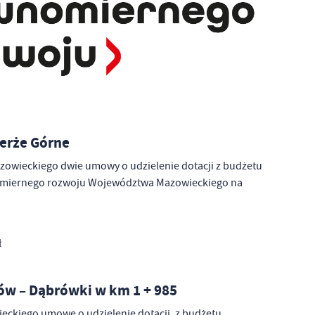
erże Górne
owieckiego dwie umowy o udzielenie dotacji z budżetu
omiernego rozwoju Województwa Mazowieckiego na
ł
ów – Dąbrówki w km 1 + 985
ckiego umowę o udzielenie dotacji, z budżetu