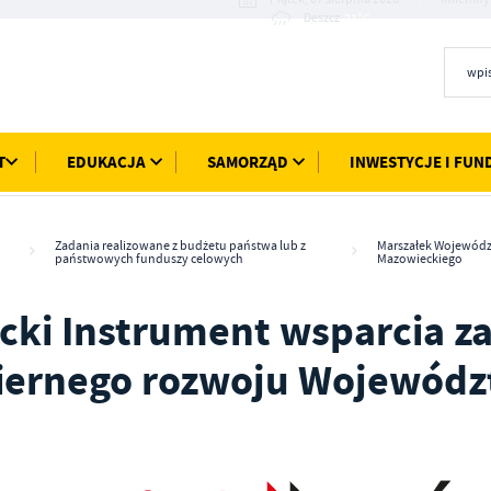
21°C
Deszcz
T
EDUKACJA
SAMORZĄD
INWESTYCJE I FUN
Zadania realizowane z budżetu państwa lub z
Marszałek Wojewód
państwowych funduszy celowych
Mazowieckiego
ki Instrument wsparcia z
ernego rozwoju Wojewódz