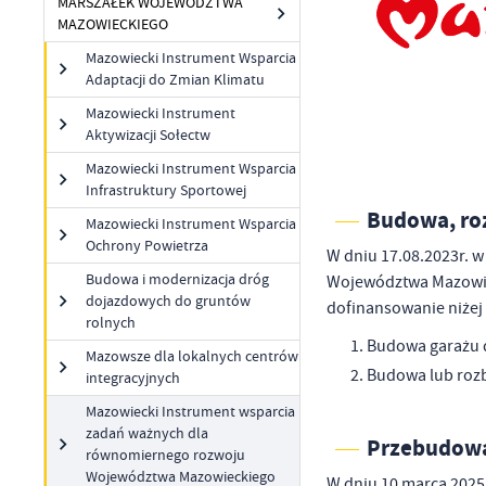
MARSZAŁEK WOJEWÓDZTWA
MAZOWIECKIEGO
Mazowiecki Instrument Wsparcia
Adaptacji do Zmian Klimatu
Mazowiecki Instrument
Aktywizacji Sołectw
Mazowiecki Instrument Wsparcia
Infrastruktury Sportowej
Budowa, ro
Mazowiecki Instrument Wsparcia
Ochrony Powietrza
W dniu 17.08.2023r. 
Budowa i modernizacja dróg
Województwa Mazowie
dojazdowych do gruntów
dofinansowanie niżej
rolnych
Budowa garażu 
Mazowsze dla lokalnych centrów
Budowa lub rozb
integracyjnych
Mazowiecki Instrument wsparcia
zadań ważnych dla
Przebudowa
równomiernego rozwoju
Województwa Mazowieckiego
W dniu 10 marca 2025