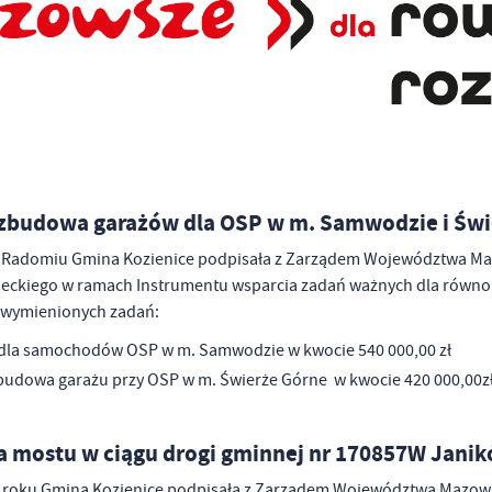
zbudowa garażów dla OSP w m. Samwodzie i Świ
w Radomiu Gmina Kozienice podpisała z Zarządem Województwa Maz
ckiego w ramach Instrumentu wsparcia zadań ważnych dla równ
 wymienionych zadań:
dla samochodów OSP w m. Samwodzie w kwocie 540 000,00 zł
udowa garażu przy OSP w m. Świerże Górne w kwocie 420 000,00z
 mostu w ciągu drogi gminnej nr 170857W Janik
 roku Gmina Kozienice podpisała z Zarządem Województwa Mazowie