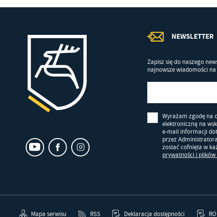
NEWSLETTER
Zapisz się do naszego news
najnowsze wiadomości na 
Wyrażam zgodę na 
elektroniczną na ws
e-mail informacji d
przez Administrator
zostać cofnięta w k
prywatności i plików
Mapa serwisu
RSS
Deklaracja dostępności
RO