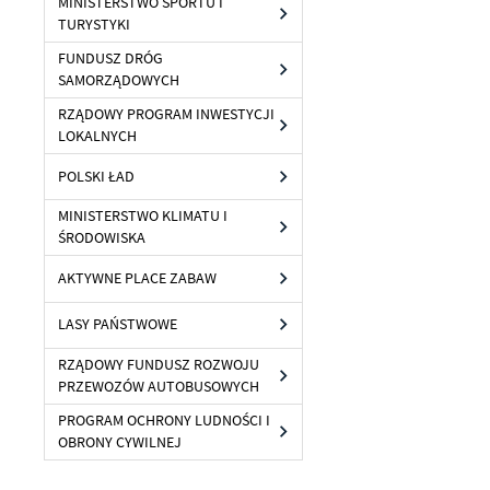
MINISTERSTWO SPORTU I
Te
TURYSTYKI
Ci
Dz
FUNDUSZ DRÓG
Wi
na
SAMORZĄDOWYCH
zg
fu
RZĄDOWY PROGRAM INWESTYCJI
A
LOKALNYCH
An
POLSKI ŁAD
Co
Wi
in
MINISTERSTWO KLIMATU I
po
ŚRODOWISKA
wś
Wy
R
fu
AKTYWNE PLACE ZABAW
Dz
st
LASY PAŃSTWOWE
Pr
Wi
an
RZĄDOWY FUNDUSZ ROZWOJU
in
PRZEWOZÓW AUTOBUSOWYCH
bę
po
PROGRAM OCHRONY LUDNOŚCI I
sp
OBRONY CYWILNEJ