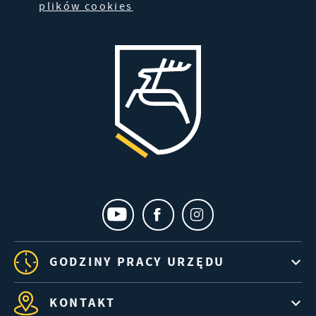
dotyczących przeglądanej witryny internetowej.
plików cookies
Treści promocyjne mogą pojawić się na stronach
podmiotów trzecich lub firm będących naszymi
partnerami oraz innych dostawców usług. Firmy te
działają w charakterze pośredników
prezentujących nasze treści w postaci wiadomości,
ofert, komunikatów mediów społecznościowych.
GODZINY PRACY URZĘDU
KONTAKT