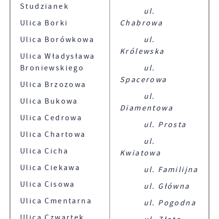
Wyrażenie zgody na analityczne pliki cookies
Studzianek
Promocyjne pliki cookies służą do prezentowania
ul.
Więcej
gwarantuje dostępność wszystkich
Ci naszych komunikatów na podstawie analizy
Ulica Borki
Chabrowa
funkcjonalności.
Twoich upodobań oraz Twoich zwyczajów
dotyczących przeglądanej witryny internetowej.
Ulica Borówkowa
ul.
Treści promocyjne mogą pojawić się na stronach
Królewska
Ulica Władysława
podmiotów trzecich lub firm będących naszymi
partnerami oraz innych dostawców usług. Firmy te
Broniewskiego
ul.
działają w charakterze pośredników
Spacerowa
Ulica Brzozowa
prezentujących nasze treści w postaci wiadomości,
ul.
ofert, komunikatów mediów społecznościowych.
Ulica Bukowa
Diamentowa
Ulica Cedrowa
ul. Prosta
Ulica Chartowa
ul.
Ulica Cicha
Kwiatowa
Ulica Ciekawa
ul. Familijna
Ulica Cisowa
ul. Główna
Ulica Cmentarna
ul. Pogodna
Ulica Czwartek