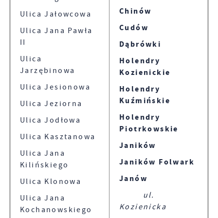
Chinów
Ulica Jałowcowa
Cudów
Ulica Jana Pawła
II
Dąbrówki
Ulica
Holendry
Jarzębinowa
Kozienickie
Ulica Jesionowa
Holendry
Kuźmińskie
Ulica Jeziorna
Holendry
Ulica Jodłowa
Piotrkowskie
Ulica Kasztanowa
Janików
Ulica Jana
Janików Folwark
Kilińskiego
Janów
Ulica Klonowa
ul.
Ulica Jana
Kozienicka
Kochanowskiego