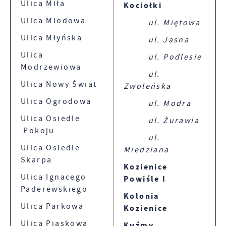
Ulica Miła
Kociołki
Ulica Miodowa
ul. Miętowa
Ulica Młyńska
ul. Jasna
Ulica
ul. Podlesie
Modrzewiowa
ul.
Ulica Nowy Świat
Zwoleńska
Ulica Ogrodowa
ul. Modra
Ulica Osiedle
ul. Żurawia
Pokoju
ul.
Ulica Osiedle
Miedziana
Skarpa
Kozienice
Ulica Ignacego
Powiśle I
Paderewskiego
Kolonia
Ulica Parkowa
Kozienice
Ulica Piaskowa
Kuźmy