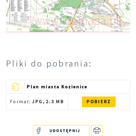
Pliki do pobrania:
Plan miasta Kozienice
JPG,
2.3 MB
POBIERZ
Format:
UDOSTĘPNIJ