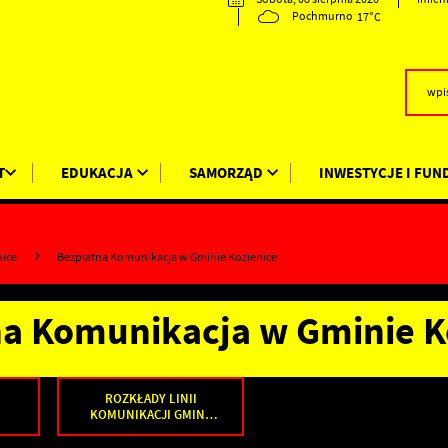
17°C
Pochmurno
T
EDUKACJA
SAMORZĄD
INWESTYCJE I FUN
nice
Bezpłatna Komunikacja w Gminie Kozienice
a Komunikacja w Gminie K
ROZKŁADY LINII
KOMUNIKACJI GMINY
KOZIENICE