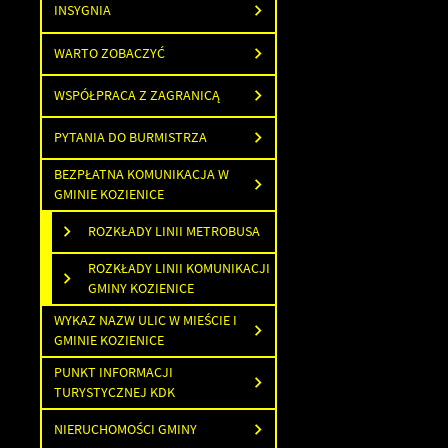
INSYGNIA
WARTO ZOBACZYĆ
WSPÓŁPRACA Z ZAGRANICĄ
PYTANIA DO BURMISTRZA
BEZPŁATNA KOMUNIKACJA W
U
GMINIE KOZIENICE
ROZKŁADY LINII METROBUSA
S
ROZKŁADY LINII KOMUNIKACJI
w
GMINY KOZIENICE
WYKAZ NAZW ULIC W MIEŚCIE I
N
GMINIE KOZIENICE
N
PUNKT INFORMACJI
u
TURYSTYCZNEJ KDK
P
W
T
NIERUCHOMOŚCI GMINY
pl