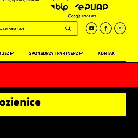
DUSZE
SPONSORZY I PARTNERZY
KONTAKT
ozienice