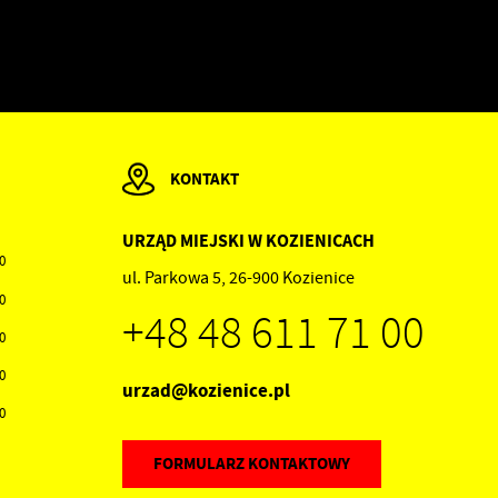
ez
ci
i
KONTAKT
URZĄD MIEJSKI W KOZIENICACH
00
ul. Parkowa 5, 26-900 Kozienice
30
.
+48 48 611 71 00
30
a
30
urzad@kozienice.pl
30
FORMULARZ KONTAKTOWY
ów