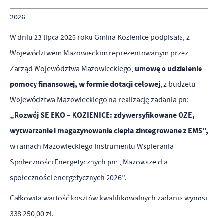
Dzięki reklamowym plikom cookies prezentujemy Ci najciekawsze
przetwarzane w formie zanonimizowanej. Wyrażenie zgody na
informacje i aktualności na stronach naszych partnerów.
2026
analityczne pliki cookies gwarantuje dostępność wszystkich
Promocyjne pliki cookies służą do prezentowania Ci naszych
Więcej
W dniu 23 lipca 2026 roku Gmina Kozienice podpisała, z
funkcjonalności.
komunikatów na podstawie analizy Twoich upodobań oraz Twoich
Województwem Mazowieckim reprezentowanym przez
zwyczajów dotyczących przeglądanej witryny internetowej. Treści
umowę o udzielenie
Zarząd Województwa Mazowieckiego,
promocyjne mogą pojawić się na stronach podmiotów trzecich lub
pomocy finansowej, w formie dotacji celowej
, z budżetu
firm będących naszymi partnerami oraz innych dostawców usług.
Firmy te działają w charakterze pośredników prezentujących nasze
Województwa Mazowieckiego na realizację zadania pn:
treści w postaci wiadomości, ofert, komunikatów mediów
„Rozwój SE EKO – KOZIENICE: zdywersyfikowane OZE,
społecznościowych.
wytwarzanie i magazynowanie ciepła zintegrowane z EMS”,
w ramach Mazowieckiego Instrumentu Wspierania
Społeczności Energetycznych pn: „Mazowsze dla
społeczności energetycznych 2026”.
Całkowita wartość kosztów kwalifikowalnych zadania wynosi
338 250,00 zł.