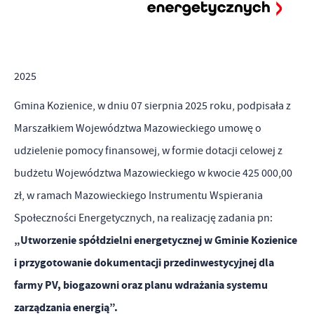
Funkcjonalne i personalizacyjne
strona, z której korzystasz, może działać bez zakłóceń.
Tego typu pliki cookies umożliwiają stronie internetowej
Zapoznaj się z
POLITYKĄ PRYWATNOŚCI I PLIKÓW COOKIES
.
zapamiętanie wprowadzonych przez Ciebie ustawień oraz
personalizację określonych funkcjonalności czy prezentowanych
2025
treści.
Gmina Kozienice, w dniu 07 sierpnia 2025 roku, podpisała z
Dzięki tym plikom cookies możemy zapewnić Ci większy komfort
Więcej
Marszałkiem Województwa Mazowieckiego umowę o
korzystania z funkcjonalności naszej strony poprzez dopasowanie
udzielenie pomocy finansowej, w formie dotacji celowej z
jej do Twoich indywidualnych preferencji. Wyrażenie zgody na
Analityczne
funkcjonalne i personalizacyjne pliki cookies gwarantuje
budżetu Województwa Mazowieckiego w kwocie 425 000,00
dostępność większej ilości funkcji na stronie.
Analityczne pliki cookies pomagają nam rozwijać się i
zł, w ramach Mazowieckiego Instrumentu Wspierania
dostosowywać do Twoich potrzeb.
Społeczności Energetycznych, na realizację zadania pn:
Cookies analityczne pozwalają na uzyskanie informacji w zakresie
„Utworzenie spółdzielni energetycznej w Gminie Kozienice
Więcej
wykorzystywania witryny internetowej, miejsca oraz częstotliwości,
i przygotowanie dokumentacji przedinwestycyjnej dla
z jaką odwiedzane są nasze serwisy www. Dane pozwalają nam na
farmy PV, biogazowni oraz planu wdrażania systemu
Reklamowe
ocenę naszych serwisów internetowych pod względem ich
zarządzania energią”.
popularności wśród użytkowników. Zgromadzone informacje są