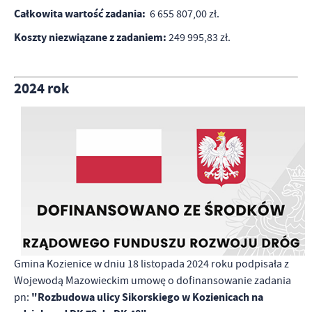
promocyjne mogą pojawić się na stronach podmiotów trzecich lub
Całkowita wartość zadania:
6 655 807,00 zł.
firm będących naszymi partnerami oraz innych dostawców usług.
Firmy te działają w charakterze pośredników prezentujących nasze
Koszty niezwiązane z zadaniem:
249 995,83 zł.
treści w postaci wiadomości, ofert, komunikatów mediów
społecznościowych.
2024 rok
Gmina Kozienice w dniu 18 listopada 2024 roku podpisała z
Wojewodą Mazowieckim umowę o dofinansowanie zadania
"Rozbudowa ulicy Sikorskiego w Kozienicach na
pn: