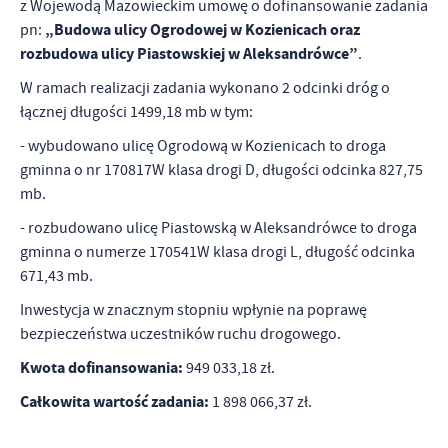
z Wojewodą Mazowieckim umowę o dofinansowanie zadania
„Budowa ulicy Ogrodowej w Kozienicach oraz
pn:
rozbudowa ulicy Piastowskiej w Aleksandrówce”
.
W ramach realizacji zadania wykonano 2 odcinki dróg o
łącznej długości 1499,18 mb w tym:
- wybudowano ulicę Ogrodową w Kozienicach to droga
gminna o nr 170817W klasa drogi D, długości odcinka 827,75
mb.
- rozbudowano ulicę Piastowską w Aleksandrówce to droga
gminna o numerze 170541W klasa drogi L, długość odcinka
671,43 mb.
Inwestycja w znacznym stopniu wpłynie na poprawę
bezpieczeństwa uczestników ruchu drogowego.
Kwota dofinansowania:
949 033,18 zł.
Całkowita wartość zadania:
1 898 066,37 zł.