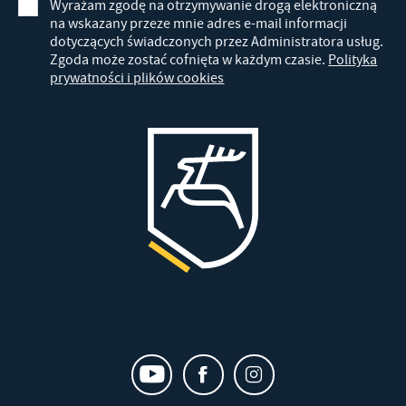
Promocyjne pliki cookies służą do prezentowania Ci naszych
Wyrażam zgodę na otrzymywanie drogą elektroniczną
Więcej
komunikatów na podstawie analizy Twoich upodobań oraz Twoich
na wskazany przeze mnie adres e-mail informacji
zwyczajów dotyczących przeglądanej witryny internetowej. Treści
dotyczących świadczonych przez Administratora usług.
promocyjne mogą pojawić się na stronach podmiotów trzecich lub
Zgoda może zostać cofnięta w każdym czasie.
Polityka
prywatności i plików cookies
firm będących naszymi partnerami oraz innych dostawców usług.
Firmy te działają w charakterze pośredników prezentujących nasze
treści w postaci wiadomości, ofert, komunikatów mediów
społecznościowych.