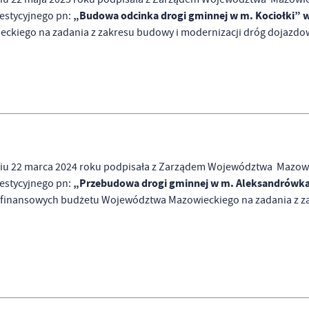
„Budowa odcinka drogi gminnej w m. Kociołki” w 
westycyjnego pn:
kiego na zadania z zakresu budowy i modernizacji dróg dojazdo
iu 22 marca 2024 roku podpisała z Zarządem Województwa Mazowi
„Przebudowa drogi gminnej w m. Aleksandrówka –
westycyjnego pn:
stawienia
w finansowych budżetu Województwa Mazowieckiego na zadania z z
anujemy Twoją prywatność. Możesz zmienić ustawienia cookies lub zaakceptować je
zystkie. W dowolnym momencie możesz dokonać zmiany swoich ustawień.