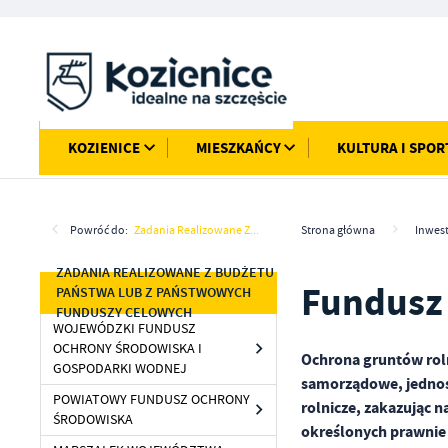
Przejdź do menu.
Przejdź do wyszukiwarki.
Przejdź do treści.
Przejdź do ustawień wielkości czcionki.
Włącz wersję kontrastową strony.
KOZIENICE
MIESZKAŃCY
KULTURA I SPOR
Powróć do:
Zadania Realizowane Z...
Strona główna
Inwest
ZADANIA REALIZOWANE Z BUDŻETU
Fundusz
PAŃSTWA LUB Z PAŃSTWOWYCH
FUNDUSZY CELOWYCH
WOJEWÓDZKI FUNDUSZ
OCHRONY ŚRODOWISKA I
Ochrona gruntów rol
GOSPODARKI WODNEJ
samorządowe, jednos
POWIATOWY FUNDUSZ OCHRONY
rolnicze, zakazując 
ŚRODOWISKA
określonych prawnie 