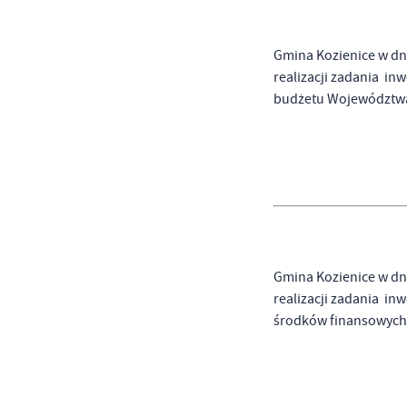
N
Ni
um
Gmina Kozienice w dn
realizacji zadania in
Pl
Wi
Tw
budżetu Województwa 
co
F
Te
Za
Ci
Dz
Wi
na
zg
fu
Gmina Kozienice w dn
A
realizacji zadania in
An
środków finansowych 
Co
Wi
in
po
wś
Wy
R