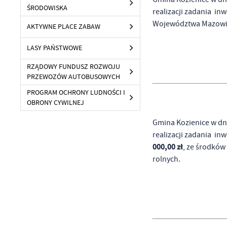
ŚRODOWISKA
realizacji zadania in
Województwa Mazowiec
AKTYWNE PLACE ZABAW
LASY PAŃSTWOWE
RZĄDOWY FUNDUSZ ROZWOJU
PRZEWOZÓW AUTOBUSOWYCH
PROGRAM OCHRONY LUDNOŚCI I
OBRONY CYWILNEJ
Gmina Kozienice w dn
realizacji zadania in
U
000,00 zł
, ze środkó
rolnych.
Sz
ws