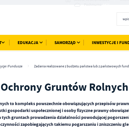
16°C
Pochmurno
T
EDUKACJA
SAMORZĄD
INWESTYCJE I FUN
ycje i Fundusze
Zadania realizowane z budżetu państwa lub z państwowych fun
 Ochrony Gruntów Rolnych
nych to kompleks powszechnie obowiązujących przepisów prawny
tki gospodarki uspołecznionej i osoby fizyczne prawny obowiąz
na tych gruntach prowadzenia działalności powodującej pogorszeni
czynności zapobiegających takiemu pogarszaniu i zniszczeniu gleb