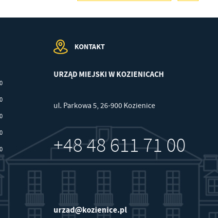
a
KONTAKT
w
URZĄD MIEJSKI W KOZIENICACH
00
30
ul. Parkowa 5, 26-900 Kozienice
30
30
+48 48 611 71 00
30
urzad@kozienice.pl