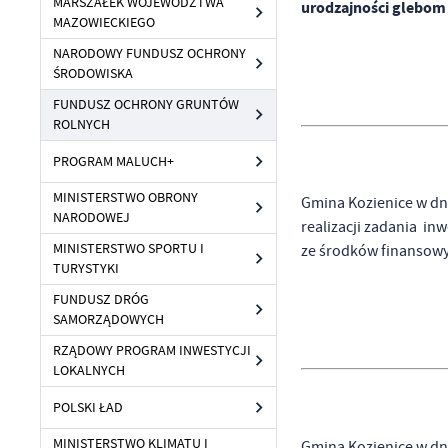
MARSZAŁEK WOJEWÓDZTWA
urodzajności glebom 
MAZOWIECKIEGO
NARODOWY FUNDUSZ OCHRONY
ŚRODOWISKA
FUNDUSZ OCHRONY GRUNTÓW
ROLNYCH
PROGRAM MALUCH+
MINISTERSTWO OBRONY
Gmina Kozienice w dn
NARODOWEJ
realizacji zadania in
MINISTERSTWO SPORTU I
ze środków finansowy
TURYSTYKI
FUNDUSZ DRÓG
SAMORZĄDOWYCH
RZĄDOWY PROGRAM INWESTYCJI
LOKALNYCH
POLSKI ŁAD
MINISTERSTWO KLIMATU I
Gmina Kozienice w dn