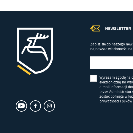
fu
Dz
st
Pr
Wi
NEWSLETTER
an
in
bę
Zapisz się do naszego news
po
najnowsze wiadomości na 
sp
Wyrażam zgodę na 
elektroniczną na ws
e-mail informacji d
przez Administrator
zostać cofnięta w k
prywatności i plików