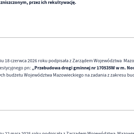
zniszczonym, przez ich rekultywację.
iu 18 czerwca 2026 roku podpisała z Zarządem Województwa Mazo
„Przebudowa drogi gminnej nr 170535W w m. Nowa
westycyjnego pn:
ch budżetu Województwa Mazowieckiego na zadania z zakresu bud
iu 22 maja 2025 roku podpisała z Zarządem Województwa Mazowie