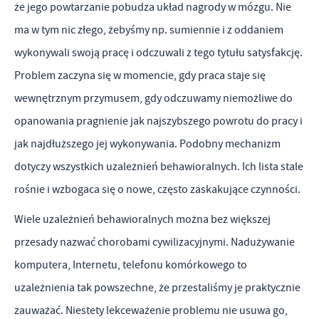
logowania czy wypełniania formularzy. Dzięki plikom cookies
że jego powtarzanie pobudza układ nagrody w mózgu. Nie
Funkcjonalne i personalizacyjne
strona, z której korzystasz, może działać bez zakłóceń.
ma w tym nic złego, żebyśmy np. sumiennie i z oddaniem
Tego typu pliki cookies umożliwiają stronie internetowej
wykonywali swoją pracę i odczuwali z tego tytułu satysfakcję.
Zapoznaj się z
POLITYKĄ PRYWATNOŚCI I PLIKÓW COOKIES
.
zapamiętanie wprowadzonych przez Ciebie ustawień oraz
Problem zaczyna się w momencie, gdy praca staje się
personalizację określonych funkcjonalności czy prezentowanych
wewnętrznym przymusem, gdy odczuwamy niemożliwe do
treści.
opanowania pragnienie jak najszybszego powrotu do pracy i
Dzięki tym plikom cookies możemy zapewnić Ci większy komfort
Więcej
jak najdłuższego jej wykonywania. Podobny mechanizm
korzystania z funkcjonalności naszej strony poprzez dopasowanie
dotyczy wszystkich uzależnień behawioralnych. Ich lista stale
jej do Twoich indywidualnych preferencji. Wyrażenie zgody na
Analityczne
funkcjonalne i personalizacyjne pliki cookies gwarantuje
rośnie i wzbogaca się o nowe, często zaskakujące czynności.
dostępność większej ilości funkcji na stronie.
Analityczne pliki cookies pomagają nam rozwijać się i
Wiele uzależnień behawioralnych można bez większej
dostosowywać do Twoich potrzeb.
przesady nazwać chorobami cywilizacyjnymi. Nadużywanie
Cookies analityczne pozwalają na uzyskanie informacji w zakresie
Więcej
komputera, Internetu, telefonu komórkowego to
wykorzystywania witryny internetowej, miejsca oraz częstotliwości,
uzależnienia tak powszechne, że przestaliśmy je praktycznie
z jaką odwiedzane są nasze serwisy www. Dane pozwalają nam na
zauważać. Niestety lekceważenie problemu nie usuwa go,
Reklamowe
ocenę naszych serwisów internetowych pod względem ich