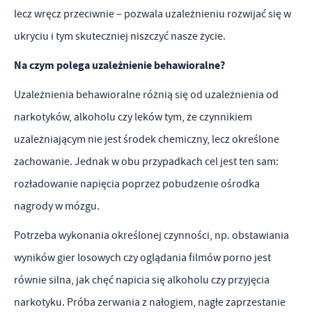
lecz wręcz przeciwnie – pozwala uzależnieniu rozwijać się w
popularności wśród użytkowników. Zgromadzone informacje są
Dzięki reklamowym plikom cookies prezentujemy Ci najciekawsze
przetwarzane w formie zanonimizowanej. Wyrażenie zgody na
ukryciu i tym skuteczniej niszczyć nasze życie.
informacje i aktualności na stronach naszych partnerów.
analityczne pliki cookies gwarantuje dostępność wszystkich
Promocyjne pliki cookies służą do prezentowania Ci naszych
Na czym polega uzależnienie behawioralne?
Więcej
funkcjonalności.
komunikatów na podstawie analizy Twoich upodobań oraz Twoich
Uzależnienia behawioralne różnią się od uzależnienia od
zwyczajów dotyczących przeglądanej witryny internetowej. Treści
narkotyków, alkoholu czy leków tym, że czynnikiem
promocyjne mogą pojawić się na stronach podmiotów trzecich lub
firm będących naszymi partnerami oraz innych dostawców usług.
uzależniającym nie jest środek chemiczny, lecz określone
Firmy te działają w charakterze pośredników prezentujących nasze
zachowanie. Jednak w obu przypadkach cel jest ten sam:
treści w postaci wiadomości, ofert, komunikatów mediów
rozładowanie napięcia poprzez pobudzenie ośrodka
społecznościowych.
nagrody w mózgu.
Potrzeba wykonania określonej czynności, np. obstawiania
wyników gier losowych czy oglądania filmów porno jest
równie silna, jak chęć napicia się alkoholu czy przyjęcia
narkotyku. Próba zerwania z nałogiem, nagłe zaprzestanie