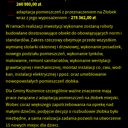
260 980,00 zł
.
Firmy te działają w charakterze pośredników prezentujących nasze
treści w postaci wiadomości, ofert, komunikatów mediów
adaptacja pomieszczeń z przeznaczeniem na Żłobek
275 362,00 zł
społecznościowych.
wraz z jego wyposażeniem –
.
W ramach realizacji inwestycji wykonane zostaną roboty
budowlane dostosowujące obiekt do obowiązujących norm i
standardów. Zakres rzeczowy obejmuje przede wszystkim
wymianę stolarki okiennej i drzwiowej, wykonanie posadzek,
nowego podziału pomieszczeń, wykonanie tynków,
malowanie, remont sanitariatów, wykonanie wentylacji
grawitacyjnej i mechanicznej, montaż instalacji co, cwu, wod-
kan, instalacji elektrycznej i ppoż. oraz umeblowanie
nowopowstałych pomieszczeń żłobka.
Dla Gminy Kozienice szczególnie ważne znaczenie mają
prace związane z adaptacją pomieszczeń na żłobek miejski.
Wobec coraz większego zapotrzebowania na opiekę nad
małymi dziećmi, podjęcie decyzji o rozbudowie żłobka było
niezbędne, a sama realizacja zadania pozwoli na utworzenie
15 nowych miejsc dla dzieci.