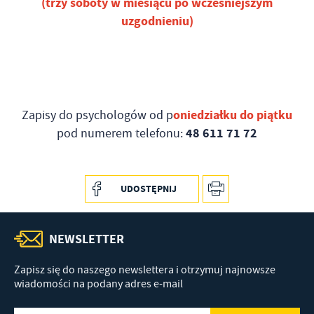
(trzy soboty w miesiącu po wcześniejszym
uzgodnieniu)
oniedziałku do piątku
Zapisy do psychologów od p
48 611 71 72
pod numerem telefonu:
UDOSTĘPNIJ
NEWSLETTER
Zapisz się do naszego newslettera i otrzymuj najnowsze
wiadomości na podany adres e-mail