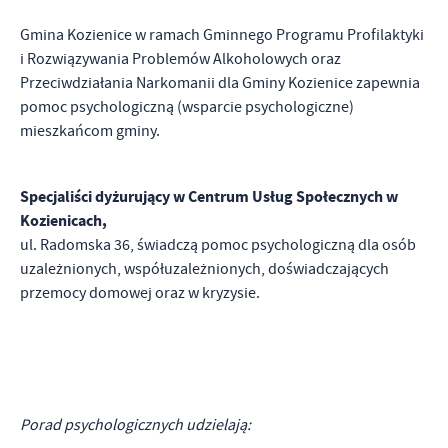
Promocyjne pliki cookies służą do prezentowania Ci naszych
Więcej
Gmina Kozienice w ramach Gminnego Programu Profilaktyki
komunikatów na podstawie analizy Twoich upodobań oraz Twoich
zwyczajów dotyczących przeglądanej witryny internetowej. Treści
i Rozwiązywania Problemów Alkoholowych oraz
promocyjne mogą pojawić się na stronach podmiotów trzecich lub
Przeciwdziałania Narkomanii dla Gminy Kozienice zapewnia
firm będących naszymi partnerami oraz innych dostawców usług.
pomoc psychologiczną (wsparcie psychologiczne)
Firmy te działają w charakterze pośredników prezentujących nasze
mieszkańcom gminy.
treści w postaci wiadomości, ofert, komunikatów mediów
społecznościowych.
Specjaliści dyżurujący w Centrum Usług Społecznych w
Kozienicach,
ul. Radomska 36, świadczą pomoc psychologiczną dla osób
uzależnionych, współuzależnionych, doświadczających
przemocy domowej oraz w kryzysie.
Porad psychologicznych udzielają: