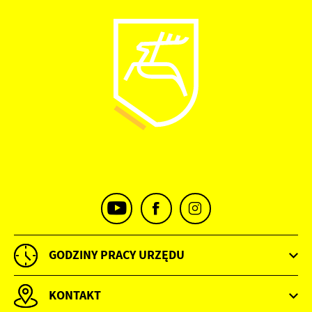
Promocyjne pliki cookies służą do prezentowania Ci naszych
Więcej
komunikatów na podstawie analizy Twoich upodobań oraz Twoich
zwyczajów dotyczących przeglądanej witryny internetowej. Treści
promocyjne mogą pojawić się na stronach podmiotów trzecich lub
firm będących naszymi partnerami oraz innych dostawców usług.
Firmy te działają w charakterze pośredników prezentujących nasze
treści w postaci wiadomości, ofert, komunikatów mediów
społecznościowych.
GODZINY PRACY URZĘDU
KONTAKT