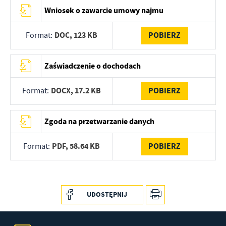
treści w postaci wiadomości, ofert, komunikatów mediów
Wniosek o zawarcie umowy najmu
społecznościowych.
DOC,
123 KB
POBIERZ
Format:
Zaświadczenie o dochodach
DOCX,
17.2 KB
POBIERZ
Format:
Zgoda na przetwarzanie danych
PDF,
58.64 KB
POBIERZ
Format:
UDOSTĘPNIJ