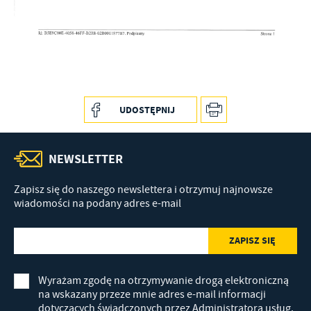
Promocyjne pliki cookies służą do prezentowania Ci naszych
Więcej
komunikatów na podstawie analizy Twoich upodobań oraz Twoich
zwyczajów dotyczących przeglądanej witryny internetowej. Treści
promocyjne mogą pojawić się na stronach podmiotów trzecich lub
firm będących naszymi partnerami oraz innych dostawców usług.
Firmy te działają w charakterze pośredników prezentujących nasze
treści w postaci wiadomości, ofert, komunikatów mediów
społecznościowych.
UDOSTĘPNIJ
NEWSLETTER
Zapisz się do naszego newslettera i otrzymuj najnowsze
wiadomości na podany adres e-mail
Wyrażam zgodę na otrzymywanie drogą elektroniczną
na wskazany przeze mnie adres e-mail informacji
dotyczących świadczonych przez Administratora usług.