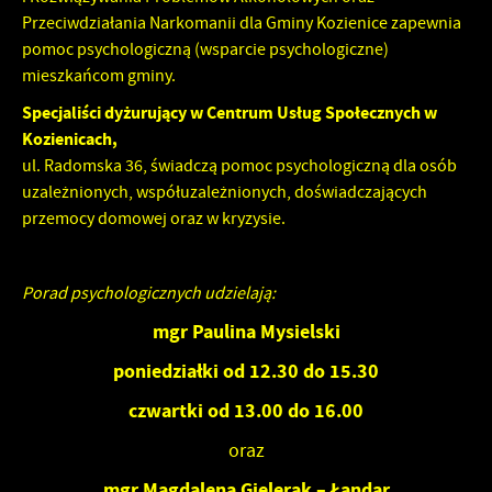
Firmy te działają w charakterze pośredników prezentujących nasze
Przeciwdziałania Narkomanii dla Gminy Kozienice zapewnia
treści w postaci wiadomości, ofert, komunikatów mediów
pomoc psychologiczną (wsparcie psychologiczne)
społecznościowych.
mieszkańcom gminy.
Specjaliści dyżurujący w Centrum Usług Społecznych w
Kozienicach,
ul. Radomska 36, świadczą pomoc psychologiczną dla osób
uzależnionych, współuzależnionych, doświadczających
przemocy domowej oraz w kryzysie.
Porad psychologicznych udzielają:
mgr Paulina Mysielski
poniedziałki od 12.30 do 15.30
czwartki od 13.00 do 16.00
oraz
mgr Magdalena Gielerak – Łandar