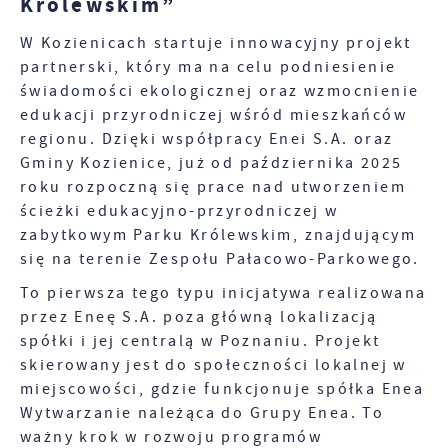
Królewskim”
funkcjonalności.
Twoich upodobań oraz Twoich zwyczajów
dotyczących przeglądanej witryny internetowej.
W Kozienicach startuje innowacyjny projekt
Treści promocyjne mogą pojawić się na stronach
partnerski, który ma na celu podniesienie
podmiotów trzecich lub firm będących naszymi
świadomości ekologicznej oraz wzmocnienie
partnerami oraz innych dostawców usług. Firmy te
edukacji przyrodniczej wśród mieszkańców
działają w charakterze pośredników
prezentujących nasze treści w postaci wiadomości,
regionu. Dzięki współpracy Enei S.A. oraz
ofert, komunikatów mediów społecznościowych.
Gminy Kozienice, już od października 2025
roku rozpoczną się prace nad utworzeniem
ścieżki edukacyjno-przyrodniczej w
zabytkowym Parku Królewskim, znajdującym
się na terenie Zespołu Pałacowo-Parkowego.
To pierwsza tego typu inicjatywa realizowana
przez Eneę S.A. poza główną lokalizacją
spółki i jej centralą w Poznaniu. Projekt
skierowany jest do społeczności lokalnej w
miejscowości, gdzie funkcjonuje spółka Enea
Wytwarzanie należąca do Grupy Enea. To
ważny krok w rozwoju programów