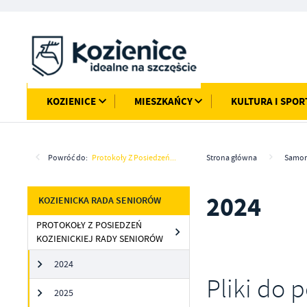
Przejdź do menu.
Przejdź do wyszukiwarki.
Przejdź do treści.
Przejdź do ustawień wielkości czcionki.
Włącz wersję kontrastową strony.
KOZIENICE
MIESZKAŃCY
KULTURA I SPOR
Powróć do:
Protokoły Z Posiedzeń...
Strona główna
Samor
2024
KOZIENICKA RADA SENIORÓW
PROTOKOŁY Z POSIEDZEŃ
KOZIENICKIEJ RADY SENIORÓW
2024
Pliki do 
2025