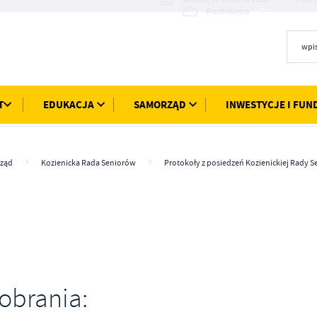
16°C
Pochmurno
T
EDUKACJA
SAMORZĄD
INWESTYCJE I FUN
ząd
Kozienicka Rada Seniorów
Protokoły z posiedzeń Kozienickiej Rady 
pobrania: