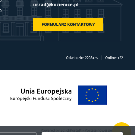
30
urzad@kozienice.pl
30
FORMULARZ KONTAKTOWY
.
a
Odwiedzin: 2203475
Online: 122
w
Powered by
2ClickPortal®
- Portale nowej generacji