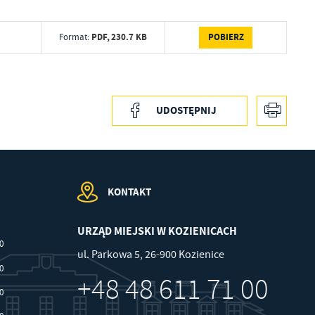
POBIERZ
PDF,
230.7 KB
Format:
UDOSTĘPNIJ
a
kom
KONTAKT
URZĄD MIEJSKI W KOZIENICACH
z
00
ul. Parkowa 5, 26-900 Kozienice
ci
30
+48 48 611 71 00
30