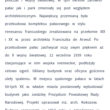
podczas I wojny światowej. W tym okresie zarówno
pałac jak i park zmieniały się pod względem
architektonicznym. Największą przemianą była
przebudowa kompleksu pałacowego w stylu
renesansu francuskiego zrealizowana na przełomie XIX
i XX w. przez architekta Franciszka de Arveuf. Po
przebudowie pałac zachwycał oczy swym pięknem aż
do II wojny światowej. 12 września 1939 roku
stacjonujące w nim wojska niemieckie, podłożyły
celowo ogień. Główny budynek oraz oficyna gościnna
uleły spaleniu. W miejscu spalonego pałacu w latach
50-tych XX w. władze miasta postanowiły wybudować
budynek jako siedzibę Prezydium Powiatowej Rady
Narodowej. Projekt opracował inż. arch. Kokozow.