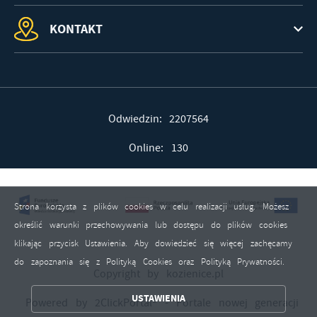
KONTAKT
Odwiedzin: 2207564
Online: 130
Strona korzysta z plików cookies w celu realizacji usług. Możesz
określić warunki przechowywania lub dostępu do plików cookies
ZAPISZ WYBRANE
klikając przycisk Ustawienia. Aby dowiedzieć się więcej zachęcamy
do zapoznania się z Polityką Cookies oraz Polityką Prywatności.
ZEZWÓL NA WSZYSTKIE
Copyright by kozienice.pl
USTAWIENIA
Powered by
2ClickPortal®
- Portale nowej generacji