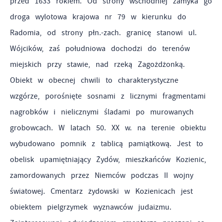
przed 1633 rokiem. Od strony wschodniej zamyka go
droga wylotowa krajowa nr 79 w
kierunku do
Radomia, od strony płn.-zach. granicę stanowi ul.
Wójcików, zaś południowa dochodzi do terenów
miejskich przy stawie, nad rzeką Zagożdżonką.
Obiekt w obecnej chwili to charakterystyczne
wzgórze, porośnięte sosnami z licznymi fragmentami
nagrobków i nielicznymi śladami po murowanych
grobowcach. W latach 50. XX w. na terenie obiektu
wybudowano pomnik z tablicą pamiątkową. Jest to
obelisk upamiętniający Żydów, mieszkańców Kozienic,
zamordowanych przez Niemców podczas II wojny
światowej. Cmentarz żydowski w Kozienicach jest
obiektem pielgrzymek wyznawców judaizmu.