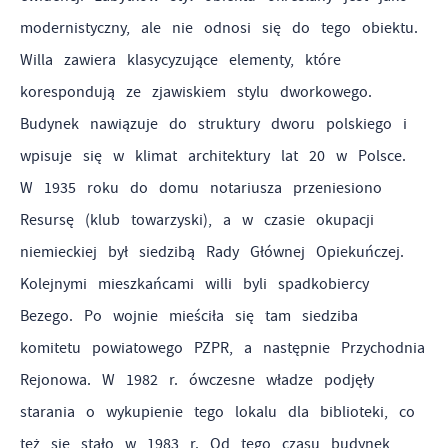
częstotliwości, z jaką odwiedzane są nasze serwisy www.
modernistyczny, ale nie odnosi się do tego obiektu.
Reklamowe
Dane pozwalają nam na ocenę naszych serwisów
Willa zawiera klasycyzujące elementy, które
internetowych pod względem ich popularności wśród
Dzięki reklamowym plikom cookies prezentujemy Ci
korespondują ze zjawiskiem stylu dworkowego.
użytkowników. Zgromadzone informacje są przetwarzane w
najciekawsze informacje i aktualności na stronach naszych
Budynek nawiązuje do struktury dworu polskiego i
formie zanonimizowanej. Wyrażenie zgody na analityczne
partnerów.
pliki cookies gwarantuje dostępność wszystkich
wpisuje się w klimat architektury lat 20 w Polsce.
Promocyjne pliki cookies służą do prezentowania Ci
Więcej
funkcjonalności.
W 1935 roku do domu notariusza przeniesiono
naszych komunikatów na podstawie analizy Twoich
upodobań oraz Twoich zwyczajów dotyczących przeglądanej
Resursę (klub towarzyski), a w czasie okupacji
witryny internetowej. Treści promocyjne mogą pojawić się
niemieckiej był siedzibą Rady Głównej Opiekuńczej.
na stronach podmiotów trzecich lub firm będących naszymi
Kolejnymi mieszkańcami willi byli spadkobiercy
partnerami oraz innych dostawców usług. Firmy te działają
Bezego. Po wojnie mieściła się tam siedziba
w charakterze pośredników prezentujących nasze treści w
komitetu powiatowego PZPR, a następnie Przychodnia
postaci wiadomości, ofert, komunikatów mediów
Rejonowa. W 1982 r. ówczesne władze podjęły
społecznościowych.
starania o wykupienie tego lokalu dla biblioteki, co
też się stało w 1983 r. Od tego czasu budynek