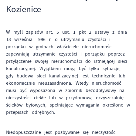
Tego typu pliki cookies umożliwiają stronie internetowej
Kozienice
zapamiętanie wprowadzonych przez Ciebie ustawień oraz
personalizację określonych funkcjonalności czy
prezentowanych treści.
Zapoznaj się z
POLITYKĄ PRYWATNOŚCI I PLIKÓW COOKIES
.
W myśl zapisów art. 5 ust. 1 pkt 2 ustawy z dnia
Dzięki tym plikom cookies możemy zapewnić Ci większy
13 września 1996 r. o utrzymaniu czystości i
Więcej
komfort korzystania z funkcjonalności naszej strony poprzez
porządku w gminach właściciele nieruchomości
dopasowanie jej do Twoich indywidualnych preferencji.
zapewniają utrzymanie czystości i porządku poprzez
Wyrażenie zgody na funkcjonalne i personalizacyjne pliki
Analityczne
przyłączenie swojej nieruchomości do istniejącej sieci
cookies gwarantuje dostępność większej ilości funkcji na
kanalizacyjnej. Wyjątkiem mogą być tylko sytuacje,
Analityczne pliki cookies pomagają nam rozwijać się i
stronie.
dostosowywać do Twoich potrzeb.
gdy budowa sieci kanalizacyjnej jest technicznie lub
ekonomicznie nieuzasadniona. Wtedy nieruchomość
Cookies analityczne pozwalają na uzyskanie informacji w
musi być wyposażona w zbiornik bezodpływowy na
Więcej
zakresie wykorzystywania witryny internetowej, miejsca oraz
nieczystości ciekłe lub w przydomową oczyszczalnię
częstotliwości, z jaką odwiedzane są nasze serwisy www.
ścieków bytowych, spełniające wymagania określone w
Dane pozwalają nam na ocenę naszych serwisów
Reklamowe
przepisach odrębnych.
internetowych pod względem ich popularności wśród
Dzięki reklamowym plikom cookies prezentujemy Ci
użytkowników. Zgromadzone informacje są przetwarzane w
najciekawsze informacje i aktualności na stronach naszych
formie zanonimizowanej. Wyrażenie zgody na analityczne
Niedopuszczalne jest pozbywanie się nieczystości
partnerów.
pliki cookies gwarantuje dostępność wszystkich