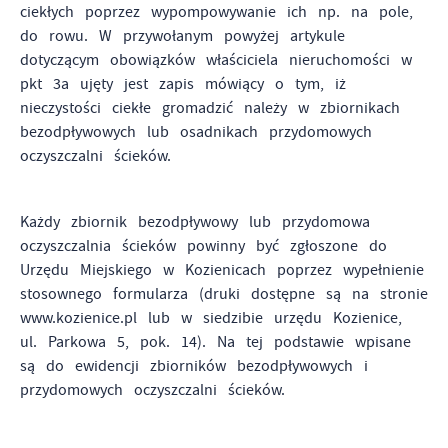
ciekłych poprzez wypompowywanie ich np. na pole,
funkcjonalności.
do rowu. W przywołanym powyżej artykule
Promocyjne pliki cookies służą do prezentowania Ci
Więcej
dotyczącym obowiązków właściciela nieruchomości w
naszych komunikatów na podstawie analizy Twoich
upodobań oraz Twoich zwyczajów dotyczących przeglądanej
pkt 3a ujęty jest zapis mówiący o tym, iż
witryny internetowej. Treści promocyjne mogą pojawić się
nieczystości ciekłe gromadzić należy w zbiornikach
na stronach podmiotów trzecich lub firm będących naszymi
bezodpływowych lub osadnikach przydomowych
partnerami oraz innych dostawców usług. Firmy te działają
oczyszczalni ścieków.
w charakterze pośredników prezentujących nasze treści w
postaci wiadomości, ofert, komunikatów mediów
społecznościowych.
Każdy zbiornik bezodpływowy lub przydomowa
oczyszczalnia ścieków powinny być zgłoszone do
Urzędu Miejskiego w Kozienicach poprzez wypełnienie
stosownego formularza (druki dostępne są na stronie
www.kozienice.pl lub w siedzibie urzędu Kozienice,
ul. Parkowa 5, pok. 14). Na tej podstawie wpisane
są do ewidencji zbiorników bezodpływowych i
przydomowych oczyszczalni ścieków.