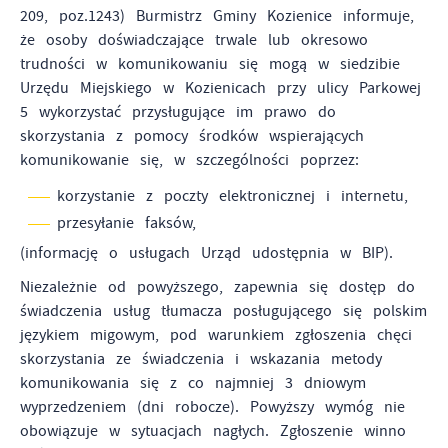
209, poz.1243) Burmistrz Gminy Kozienice informuje,
prezentowanych treści.
że osoby doświadczające trwale lub okresowo
Dzięki tym plikom cookies możemy zapewnić Ci większy
Więcej
trudności w komunikowaniu się mogą w siedzibie
komfort korzystania z funkcjonalności naszej strony poprzez
dopasowanie jej do Twoich indywidualnych preferencji.
Urzędu Miejskiego w Kozienicach przy ulicy Parkowej
Wyrażenie zgody na funkcjonalne i personalizacyjne pliki
5 wykorzystać przysługujące im prawo do
Analityczne
cookies gwarantuje dostępność większej ilości funkcji na
skorzystania z pomocy środków wspierających
Analityczne pliki cookies pomagają nam rozwijać się i
stronie.
komunikowanie się, w szczególności poprzez:
dostosowywać do Twoich potrzeb.
Cookies analityczne pozwalają na uzyskanie informacji w
korzystanie z poczty elektronicznej i internetu,
Więcej
zakresie wykorzystywania witryny internetowej, miejsca oraz
przesyłanie faksów,
częstotliwości, z jaką odwiedzane są nasze serwisy www.
(informację o usługach Urząd udostępnia w BIP).
Dane pozwalają nam na ocenę naszych serwisów
Reklamowe
internetowych pod względem ich popularności wśród
Niezależnie od powyższego, zapewnia się dostęp do
Dzięki reklamowym plikom cookies prezentujemy Ci
użytkowników. Zgromadzone informacje są przetwarzane w
świadczenia usług tłumacza posługującego się polskim
najciekawsze informacje i aktualności na stronach naszych
formie zanonimizowanej. Wyrażenie zgody na analityczne
językiem migowym, pod warunkiem zgłoszenia chęci
partnerów.
pliki cookies gwarantuje dostępność wszystkich
funkcjonalności.
skorzystania ze świadczenia i wskazania metody
Promocyjne pliki cookies służą do prezentowania Ci
Więcej
naszych komunikatów na podstawie analizy Twoich
komunikowania się z co najmniej 3 dniowym
upodobań oraz Twoich zwyczajów dotyczących przeglądanej
wyprzedzeniem (dni robocze). Powyższy wymóg nie
witryny internetowej. Treści promocyjne mogą pojawić się
obowiązuje w sytuacjach nagłych. Zgłoszenie winno
na stronach podmiotów trzecich lub firm będących naszymi