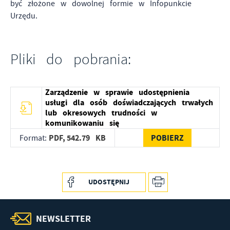
być złożone w dowolnej formie w Infopunkcie
partnerami oraz innych dostawców usług. Firmy te działają
Urzędu.
w charakterze pośredników prezentujących nasze treści w
postaci wiadomości, ofert, komunikatów mediów
społecznościowych.
Pliki do pobrania:
Zarządzenie w sprawie udostępnienia
usługi dla osób doświadczających trwałych
lub okresowych trudności w
komunikowaniu się
PDF,
542.79 KB
POBIERZ
Format:
UDOSTĘPNIJ
NEWSLETTER