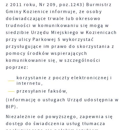
zakłóceń.
z 2011 roku, Nr 209, poz.1243) Burmistrz
internetowej zapamiętanie wprowadzonych przez
Gminy Kozienice informuje, że osoby
Ciebie ustawień oraz personalizację określonych
Zapoznaj się z
POLITYKĄ PRYWATNOŚCI I PLIKÓW
funkcjonalności czy prezentowanych treści.
COOKIES
.
doświadczające trwale lub okresowo
trudności w komunikowaniu się mogą w
Dzięki tym plikom cookies możemy zapewnić Ci
Więcej
większy komfort korzystania z funkcjonalności
siedzibie Urzędu Miejskiego w Kozienicach
naszej strony poprzez dopasowanie jej do Twoich
przy ulicy Parkowej 5 wykorzystać
indywidualnych preferencji. Wyrażenie zgody na
Analityczne
przysługujące im prawo do skorzystania z
funkcjonalne i personalizacyjne pliki cookies
pomocy środków wspierających
Analityczne pliki cookies pomagają nam rozwijać
gwarantuje dostępność większej ilości funkcji na
komunikowanie się, w szczególności
się i dostosowywać do Twoich potrzeb.
stronie.
poprzez:
Cookies analityczne pozwalają na uzyskanie
Więcej
informacji w zakresie wykorzystywania witryny
korzystanie z poczty elektronicznej i
internetowej, miejsca oraz częstotliwości, z jaką
internetu,
odwiedzane są nasze serwisy www. Dane pozwalają
Reklamowe
przesyłanie faksów,
nam na ocenę naszych serwisów internetowych
Dzięki reklamowym plikom cookies prezentujemy
pod względem ich popularności wśród
(informację o usługach Urząd udostępnia w
Ci najciekawsze informacje i aktualności na
użytkowników. Zgromadzone informacje są
BIP).
stronach naszych partnerów.
przetwarzane w formie zanonimizowanej.
Wyrażenie zgody na analityczne pliki cookies
Niezależnie od powyższego, zapewnia się
Promocyjne pliki cookies służą do prezentowania
Więcej
gwarantuje dostępność wszystkich
Ci naszych komunikatów na podstawie analizy
dostęp do świadczenia usług tłumacza
funkcjonalności.
Twoich upodobań oraz Twoich zwyczajów