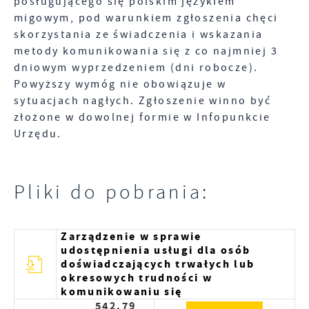
posługującego się polskim językiem
dotyczących przeglądanej witryny internetowej.
migowym, pod warunkiem zgłoszenia chęci
Treści promocyjne mogą pojawić się na stronach
skorzystania ze świadczenia i wskazania
podmiotów trzecich lub firm będących naszymi
metody komunikowania się z co najmniej 3
partnerami oraz innych dostawców usług. Firmy te
dniowym wyprzedzeniem (dni robocze).
działają w charakterze pośredników
prezentujących nasze treści w postaci wiadomości,
Powyższy wymóg nie obowiązuje w
ofert, komunikatów mediów społecznościowych.
sytuacjach nagłych. Zgłoszenie winno być
złożone w dowolnej formie w Infopunkcie
Urzędu.
Pliki do pobrania:
Zarządzenie w sprawie
udostępnienia usługi dla osób
doświadczających trwałych lub
okresowych trudności w
komunikowaniu się
542.79