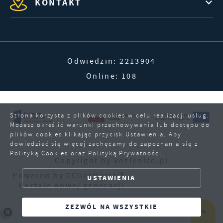
KONTAKT
Odwiedzin: 2213904
Online: 108
Strona korzysta z plików cookies w celu realizacji usług.
Możesz określić warunki przechowywania lub dostępu do
plików cookies klikając przycisk Ustawienia. Aby
dowiedzieć się więcej zachęcamy do zapoznania się z
Polityką Cookies oraz Polityką Prywatności.
Copyright by kozienice.pl
ZAPISZ WYBRANE
Powered by
2ClickPortal®
USTAWIENIA
- Portale nowej generacji
ZEZWÓL NA WSZYSTKIE
ZEZWÓL NA WSZYSTKIE