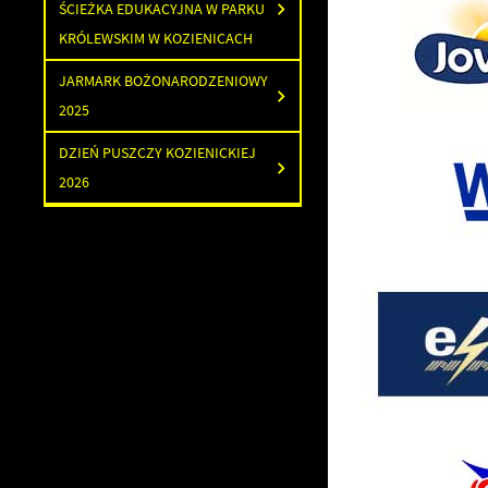
ŚCIEŻKA EDUKACYJNA W PARKU
KRÓLEWSKIM W KOZIENICACH
JARMARK BOŻONARODZENIOWY
2025
DZIEŃ PUSZCZY KOZIENICKIEJ
2026
U