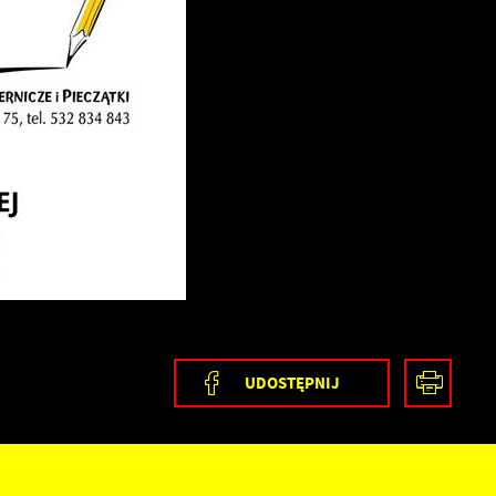
ia
ez
UDOSTĘPNIJ
ci
i