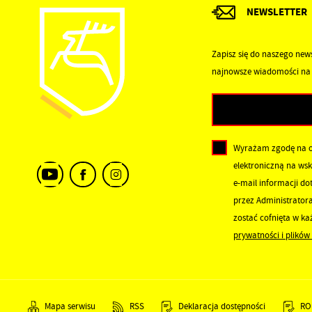
NEWSLETTER
A
C
W
i
Zapisz się do naszego news
p
najnowsze wiadomości na 
w
R
W
D
f
s
P
Wyrażam zgodę na 
W
a
elektroniczną na ws
i
e-mail informacji d
b
przez Administrator
p
zostać cofnięta w k
s
prywatności i plików
Mapa serwisu
RSS
Deklaracja dostępności
RO