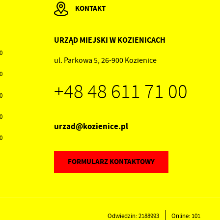
KONTAKT
URZĄD MIEJSKI W KOZIENICACH
00
.
ul. Parkowa 5, 26-900 Kozienice
30
a
+48 48 611 71 00
30
30
urzad@kozienice.pl
30
ów
FORMULARZ KONTAKTOWY
Odwiedzin: 2188993
Online: 101