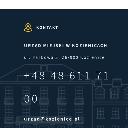
ny
KONTAKT
 z
URZĄD MIEJSKI W KOZIENICACH
ul. Parkowa 5, 26-900 Kozienice
ie
ch
+48 48 611 71
00
urzad@kozienice.pl