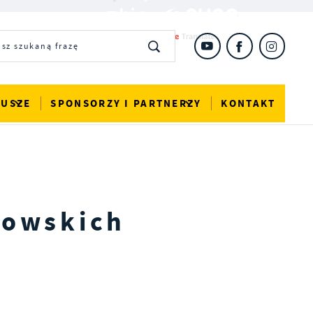
DUSZE
SPONSORZY I PARTNERZY
KONTAKT
iowskich