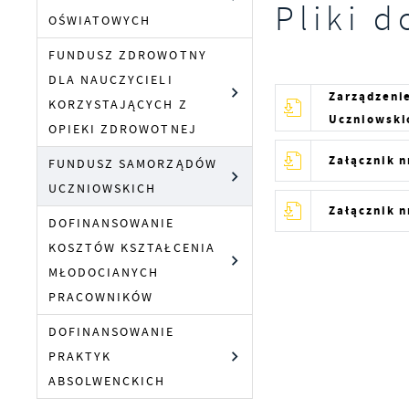
Pliki d
OŚWIATOWYCH
FUNDUSZ ZDROWOTNY
DLA NAUCZYCIELI
Zarządzeni
KORZYSTAJĄCYCH Z
Uczniowski
OPIEKI ZDROWOTNEJ
Załącznik n
FUNDUSZ SAMORZĄDÓW
UCZNIOWSKICH
Załącznik n
DOFINANSOWANIE
KOSZTÓW KSZTAŁCENIA
MŁODOCIANYCH
PRACOWNIKÓW
S
z
DOFINANSOWANIE
z
PRAKTYK
ABSOLWENCKICH
N