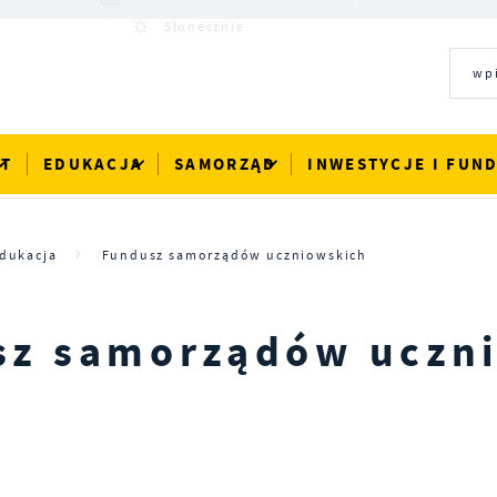
22°C
Słonecznie
RT
EDUKACJA
SAMORZĄD
INWESTYCJE I FUN
dukacja
Fundusz samorządów uczniowskich
sz samorządów uczn