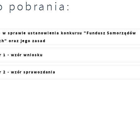
o pobrania:
e w sprawie ustanowienia konkursu "Fundusz Samorządów
ch" oraz jego zasad
r 1 - wzór wniosku
r 2 - wzór sprawozdania
Ustawienia
zanujemy Twoją prywatność. Możesz zmienić ustawienia cookies lub
aakceptować je wszystkie. W dowolnym momencie możesz dokonać
miany swoich ustawień.
iezbędne