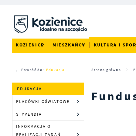
Przejdź do menu.
Przejdź do wyszukiwarki.
Przejdź do treści.
Przejdź do ustawień wielkości czcionki.
Włącz wersję kontrastową strony.
KOZIENICE
MIESZKAŃCY
KULTURA I SPO
Powróć do:
Edukacja
Strona główna
E
EDUKACJA
Fundu
PLACÓWKI OŚWIATOWE
STYPENDIA
INFORMACJA O
REALIZACJI ZADAŃ