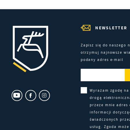
N
i
p
NEWSLETTER
P
W
c
l
Zapisz się do naszego n
k
F
otrzymuj najnowsze wi
T
podany adres e-mail
Z
w
f
D
W
k
Wyrażam zgodę na
d
drogą elektronicz
f
A
przeze mnie adres 
w
A
informacji dotyczą
d
świadczonych prze
C
usług. Zgoda może 
W