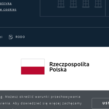
ykorzystywania witryny internetowej, miejsca oraz częstotliwości, z
olityka
aką odwiedzane są nasze serwisy www. Dane pozwalają nam na ocen
ów cookies
aszych serwisów internetowych pod względem ich popularności
eklamowe
śród użytkowników. Zgromadzone informacje są przetwarzane w
zięki reklamowym plikom cookies prezentujemy Ci najciekawsze
ormie zanonimizowanej. Wyrażenie zgody na analityczne pliki cooki
nformacje i aktualności na stronach naszych partnerów.
warantuje dostępność wszystkich funkcjonalności.
romocyjne pliki cookies służą do prezentowania Ci naszych
ięcej
ci
RODO
omunikatów na podstawie analizy Twoich upodobań oraz Twoich
wyczajów dotyczących przeglądanej witryny internetowej. Treści
romocyjne mogą pojawić się na stronach podmiotów trzecich lub fi
ędących naszymi partnerami oraz innych dostawców usług. Firmy te
ziałają w charakterze pośredników prezentujących nasze treści w
ostaci wiadomości, ofert, komunikatów mediów społecznościowych
sług. Możesz określić warunki przechowywania
US
wienia. Aby dowiedzieć się więcej zachęcamy