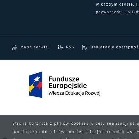
w
w każdym czasie.
P
j
prywatności i plik
n
R
w
D
f
i
g
P
W
Mapa serwisu
RSS
Deklaracja dostępnoś
k
z
p
b
d
p
Strona korzysta z plików cookies w celu realizacji u
Copyright by kozienice.pl
lub dostępu do plików cookies klikając przycisk Usta