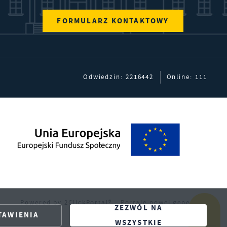
ę
FORMULARZ KONTAKTOWY
es
Odwiedzin: 2216442
Online: 111
rm
.
Powered by
2ClickPortal®
- Portale nowej generacji
ZEZWÓL NA
TAWIENIA
WSZYSTKIE