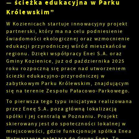
— ścieżka edukacyjna w Parku
Więcej
gwarantuje dostępność wszystkich
Ci naszych komunikatów na podstawie analizy
funkcjonalności.
Królewskim”
Twoich upodobań oraz Twoich zwyczajów
dotyczących przeglądanej witryny internetowej.
W Kozienicach startuje innowacyjny projekt
Treści promocyjne mogą pojawić się na stronach
podmiotów trzecich lub firm będących naszymi
partnerski, który ma na celu podniesienie
partnerami oraz innych dostawców usług. Firmy
świadomości ekologicznej oraz wzmocnienie
te działają w charakterze pośredników
edukacji przyrodniczej wśród mieszkańców
prezentujących nasze treści w postaci
regionu. Dzięki współpracy Enei S.A. oraz
wiadomości, ofert, komunikatów mediów
Gminy Kozienice, już od października 2025
społecznościowych.
roku rozpoczną się prace nad utworzeniem
ścieżki edukacyjno-przyrodniczej w
zabytkowym Parku Królewskim, znajdującym
się na terenie Zespołu Pałacowo-Parkowego.
To pierwsza tego typu inicjatywa realizowana
przez Eneę S.A. poza główną lokalizacją
spółki i jej centralą w Poznaniu. Projekt
skierowany jest do społeczności lokalnej w
miejscowości, gdzie funkcjonuje spółka Enea
Wytwarzanie należąca do Grupy Enea. To