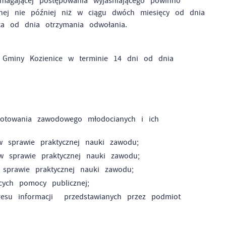
magającej postępowania wyjaśniającego powinno
anej nie później niż w ciągu dwóch miesięcy od dnia
a od dnia otrzymania odwołania.
Gminy Kozienice w terminie 14 dni od dnia
gotowania zawodowego młodocianych i ich
w sprawie praktycznej nauki zawodu;
w sprawie praktycznej nauki zawodu;
od
 sprawie praktycznej nauki zawodu;
ych pomocy publicznej;
esu informacji przedstawianych przez podmiot
ch