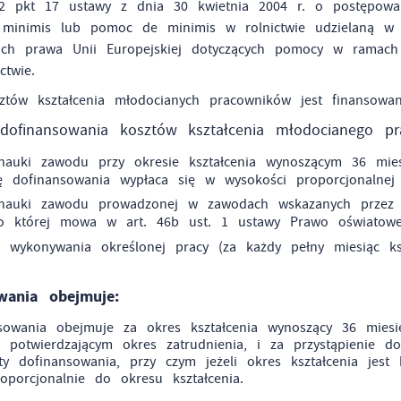
 2 pkt 17 ustawy z dnia 30 kwietnia 2004 r. o postępowa
minimis lub pomoc de minimis w rolnictwie udzielaną w 
tach prawa Unii Europejskiej dotyczących pomocy w rama
ctwie.
ztów kształcenia młodocianych pracowników jest finansow
ofinansowania kosztów kształcenia młodocianego pr
auki zawodu przy okresie kształcenia wynoszącym 36 miesię
tę dofinansowania wypłaca się w wysokości proporcjonalnej
auki zawodu prowadzonej w zawodach wskazanych przez m
 o której mowa w art. 46b ust. 1 ustawy Prawo oświato
o wykonywania określonej pracy (za każdy pełny miesiąc k
wania obejmuje:
sowania obejmuje za okres kształcenia wynoszący 36 miesi
m potwierdzającym okres zatrudnienia, i za przystąpienie
y dofinansowania, przy czym jeżeli okres kształcenia jest
oporcjonalnie do okresu kształcenia.