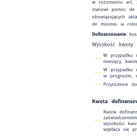
w rozumieniu art.
stanowi pomoc de 
obowiązujących ak
de minimis w rolni
Dofinansowanie
kos
Wysokość kwoty d
W przypadku n
miesięcy, kwo
W przypadku n
w prognozie,
Przyuczenie d
Kwota dofinanso
Kwota dofinan
zaświadczenie
wysokości kwot
wypłaca się pr