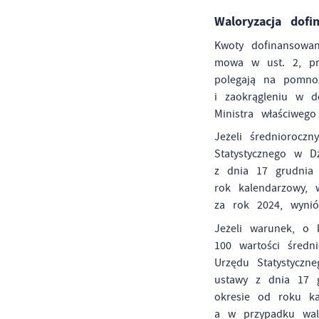
Waloryzacja dofi
Kwoty dofinansowan
mowa w ust. 2, prz
polegają na pomnoż
i zaokrągleniu w d
Ministra właściweg
Jeżeli średniorocz
Statystycznego w D
z dnia 17 grudnia 
rok kalendarzowy, 
za rok 2024, wynió
Jeżeli warunek, o 
100 wartości śred
Urzędu Statystyczn
ustawy z dnia 17 
okresie od roku ka
a w przypadku walo