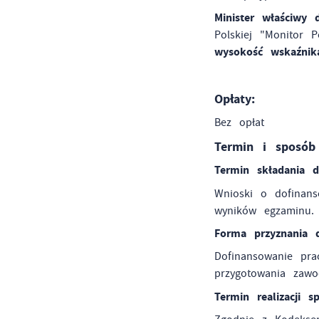
Minister właściwy
Polskiej "Monitor 
wysokość wskaźnik
Opłaty:
Bez opłat
Termin i sposób 
U
Termin składania 
Wnioski o dofinans
S
wyników egzaminu.
j
Forma przyznania d
Dofinansowanie pr
N
przygotowania zawo
Ni
i 
Termin realizacji s
Pl
Wi