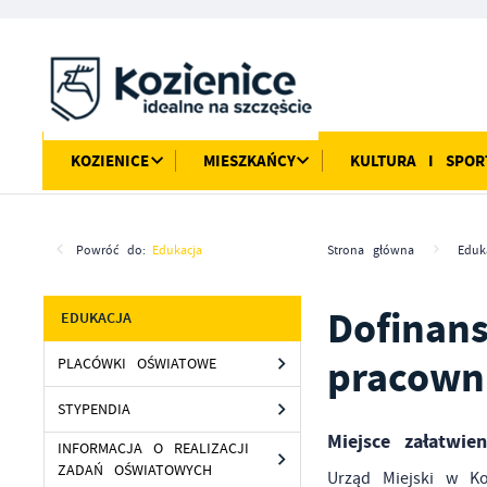
Przejdź do menu.
Przejdź do wyszukiwarki.
Przejdź do treści.
Przejdź do ustawień wielkości czcionki.
Włącz wersję kontrastową strony.
KOZIENICE
MIESZKAŃCY
KULTURA I SPOR
Powróć do:
Edukacja
Strona główna
Eduk
Dofinan
EDUKACJA
pracown
PLACÓWKI OŚWIATOWE
STYPENDIA
Miejsce załatwie
INFORMACJA O REALIZACJI
ZADAŃ OŚWIATOWYCH
Urząd Miejski w K