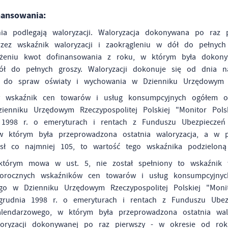
nansowania:
ia podlegają waloryzacji. Waloryzacja dokonywana po raz
ez wskaźnik waloryzacji i zaokrągleniu w dół do pełnych 
eniu kwot dofinansowania z roku, w którym była dokonywa
ół do pełnych groszy. Waloryzacji dokonuje się od dnia n
o do spraw oświaty i wychowania w Dzienniku Urzędowym Rze
ny wskaźnik cen towarów i usług konsumpcyjnych ogółem o
zienniku Urzędowym Rzeczypospolitej Polskiej "Monitor Pol
1998 r. o emeryturach i rentach z Funduszu Ubezpieczeń 
w którym była przeprowadzona ostatnia waloryzacja, a w p
sł co najmniej 105, to wartość tego wskaźnika podzieloną 
którym mowa w ust. 5, nie został spełniony to wskaźnik wa
niorocznych wskaźników cen towarów i usług konsumpcyjny
ego w Dzienniku Urzędowym Rzeczypospolitej Polskiej "Moni
grudnia 1998 r. o emeryturach i rentach z Funduszu Ubez
lendarzowego, w którym była przeprowadzona ostatnia walo
ryzacji dokonywanej po raz pierwszy - w okresie od roku