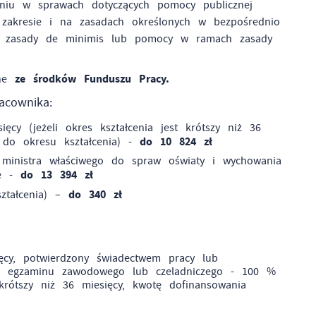
niu w sprawach dotyczących pomocy publicznej
zakresie i na zasadach określonych w bezpośrednio
ch zasady de minimis lub pomocy w ramach zasady
ze środków Funduszu Pracy.
ane
acownika:
cy (jeżeli okres kształcenia jest krótszy niż 36
do 10 824 zł
 do okresu kształcenia) -
inistra właściwego do spraw oświaty i wychowania
do 13 394 zł
we -
do 340 zł
ształcenia) –
ęcy, potwierdzony świadectwem pracy lub
 do egzaminu zawodowego lub czeladniczego - 100 %
 krótszy niż 36 miesięcy, kwotę dofinansowania