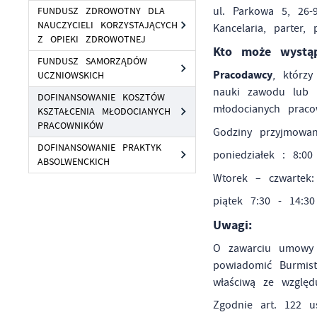
ul. Parkowa 5, 26-
FUNDUSZ ZDROWOTNY DLA
NAUCZYCIELI KORZYSTAJĄCYCH
Kancelaria, parte
Z OPIEKI ZDROWOTNEJ
Kto może wystąp
FUNDUSZ SAMORZĄDÓW
Pracodawcy
, którz
UCZNIOWSKICH
nauki zawodu lub 
DOFINANSOWANIE KOSZTÓW
młodocianych praco
KSZTAŁCENIA MŁODOCIANYCH
PRACOWNIKÓW
Godziny przyjmowan
DOFINANSOWANIE PRAKTYK
poniedziałek : 8:00
ABSOLWENCKICH
Wtorek – czwartek:
piątek 7:30 - 14:30
Uwagi:
O zawarciu umowy 
powiadomić Burmist
właściwą ze względ
Zgodnie art. 122 u