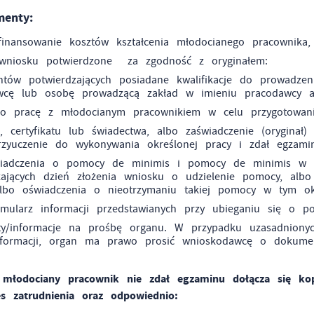
odmiotów trzecich lub firm będących naszymi partnerami oraz innych dostawcó
enty:
ług. Firmy te działają w charakterze pośredników prezentujących nasze treści w
staci wiadomości, ofert, komunikatów mediów społecznościowych.
inansowanie kosztów kształcenia młodocianego pracownika,
 wniosku potwierdzone za zgodność z oryginałem:
tów potwierdzających posiadane kwalifikacje do prowadze
wcę lub osobę prowadzącą zakład w imieniu pracodawcy 
o pracę z młodocianym pracownikiem w celu przygotowan
 certyfikatu lub świadectwa, albo zaświadczenie (oryginał)
zyuczenie do wykonywania określonej pracy i zdał egzami
wiadczenia o pomocy de minimis i pomocy de minimis w rol
zających dzień złożenia wniosku o udzielenie pomocy, alb
albo oświadczenia o nieotrzymaniu takiej pomocy w tym ok
rmularz informacji przedstawianych przy ubieganiu się o 
y/informacje na prośbę organu. W przypadku uzasadnionych
formacji, organ ma prawo prosić wnioskodawcę o dokument
młodociany pracownik nie zdał egzaminu dołącza się kop
es zatrudnienia oraz odpowiednio: