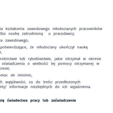
w
nia kształcenia zawodowego młodocianych pracowników
albo osobę zatrudnioną u pracodawcy,
ia zawodowego,
 potwierdzające, że młodociany ukończył naukę
n,
nictwie lub rybołówstwie, jakie otrzymał w okresie
o oświadczenia o wielkości tej pomocy otrzymanej w
resie,
pomoc de minimis,
 wątpliwości, co do treści przedłożonych
y/ informacje niezbędnych do ich wyjaśnienia.
ię świadectwa pracy lub zaświadczenie