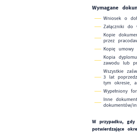
p
Wymagane dokum
us
po
Wniosek o dof
Załączniki do
Kopie dokumen
przez pracoda
Kopię umowy 
Kopia dyplomu,
zawodu lub pr
Wszystkie zaś
3 lat poprzed
tym okresie, 
Wypełniony fo
Inne dokument
dokumentów/in
W przypadku, gdy 
potwierdzające okr