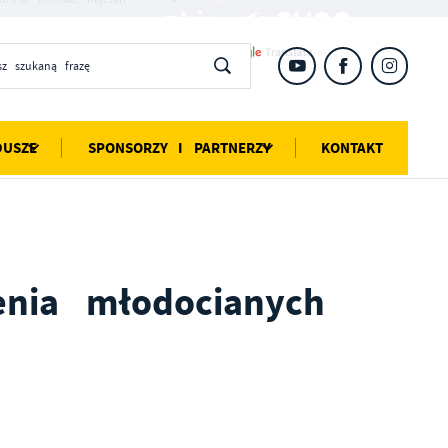
DUSZE
SPONSORZY I PARTNERZY
KONTAKT
enia młodocianych