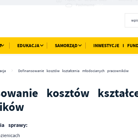
21°C
Pochmurno
T
EDUKACJA
SAMORZĄD
INWESTYCJE I FUN
acja
Dofinansowanie kosztów kształcenia młodocianych pracowników
sowanie kosztów kształc
ików
nia sprawy:
ozienicach