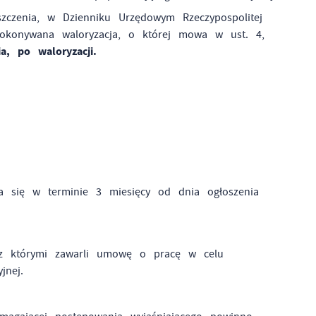
zczenia, w Dzienniku Urzędowym Rzeczypospolitej
dokonywana waloryzacja, o której mowa w ust. 4,
, po waloryzacji.
a się w terminie 3 miesięcy od dnia ogłoszenia
ć
 z którymi zawarli umowę o pracę w celu
jnej.
ej