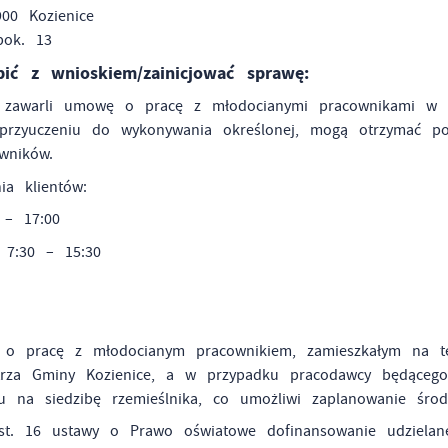
900 Kozienice
r, pok. 13
ić z wnioskiem/zainicjować sprawę:
y zawarli umowę o pracę z młodocianymi pracownikami w 
przyuczeniu do wykonywania określonej, mogą otrzymać po
wników.
ia klientów:
 – 17:00
 7:30 – 15:30
o pracę z młodocianym pracownikiem, zamieszkałym na ter
rza Gminy Kozienice, a w przypadku pracodawcy będącego 
u na siedzibę rzemieślnika, co umożliwi zaplanowanie środ
st. 16 ustawy o Prawo oświatowe dofinansowanie udzielan