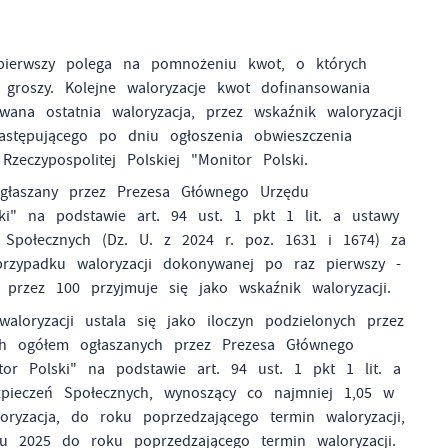
 pierwszy polega na pomnożeniu kwot, o których
groszy. Kolejne waloryzacje kwot dofinansowania
na ostatnia waloryzacja, przez wskaźnik waloryzacji
astępującego po dniu ogłoszenia obwieszczenia
czypospolitej Polskiej "Monitor Polski.
głaszany przez Prezesa Głównego Urzędu
ski" na podstawie art. 94 ust. 1 pkt 1 lit. a ustawy
Społecznych (Dz. U. z 2024 r. poz. 1631 i 1674) za
rzypadku waloryzacji dokonywanej po raz pierwszy -
przez 100 przyjmuje się jako wskaźnik waloryzacji.
loryzacji ustala się jako iloczyn podzielonych przez
ch ogółem ogłaszanych przez Prezesa Głównego
tor Polski" na podstawie art. 94 ust. 1 pkt 1 lit. a
pieczeń Społecznych, wynoszący co najmniej 1,05 w
ryzacja, do roku poprzedzającego termin waloryzacji,
 2025 do roku poprzedzającego termin waloryzacji.