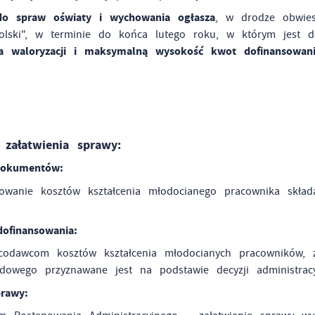
 do spraw oświaty i wychowania ogłasza
, w drodze obwies
Polski", w terminie do końca lutego roku, w którym jest 
a waloryzacji i maksymalną wysokość kwot dofinansowania
załatwienia sprawy:
stawienia
dokumentów:
owanie kosztów kształcenia młodocianego pracownika skład
zanujemy Twoją prywatność. Możesz zmienić ustawienia cookies lub zaakceptowa
e wszystkie. W dowolnym momencie możesz dokonać zmiany swoich ustawień.
ofinansowania:
acodawcom kosztów kształcenia młodocianych pracowników,
iezbędne
dowego przyznawane jest na podstawie decyzji administracy
ezbędne pliki cookies służą do prawidłowego funkcjonowania strony internetow
umożliwiają Ci komfortowe korzystanie z oferowanych przez nas usług.
prawy:
iki cookies odpowiadają na podejmowane przez Ciebie działania w celu m.in.
ęcej