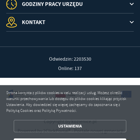
GODZINY PRACY URZĘDU
KONTAKT
Odwiedzin: 2203530
Online: 137
Strona korzysta z plików cookies w celu realizacji usług. Możesz określić
warunki przechowywania lub dostępu do plików cookies klikając przycisk
Ustawienia. Aby dowiedzieć się więcej zachęcamy do zapoznania się z
ZAPISZ WYBRANE
Polityką Cookies oraz Polityką Prywatności.
ZEZWÓL NA WSZYSTKIE
Copyright by kozienice.pl
USTAWIENIA
Powered by
2ClickPortal®
- Portale nowej generacji