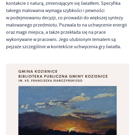
kontakcie z naturą, zmieniającym się światłem. Specyfika
Firmy te działają w charakterze pośredników prezentujących nasze
takiego malowania wymaga szybkości i pewności
treści w postaci wiadomości, ofert, komunikatów mediów
społecznościowych.
w podejmowaniu decyzji, co prowadzi do większej syntezy
malowanego przedmiotu. Pozwala to na uchwycenie energii
oraz magii miejsca, a także przekłada się na prace
wykonywane w pracowni. Jego ulubionym tematem są
pejzaże szczególnie w kontekście uchwycenia gry światła.