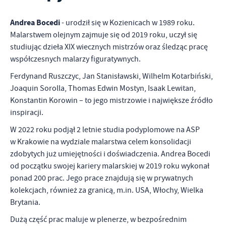
personalizację określonych funkcjonalności czy prezentowanych
treści.
Andrea Bocedi
- urodził się w Kozienicach w 1989 roku.
Dzięki tym plikom cookies możemy zapewnić Ci większy komfort
Malarstwem olejnym zajmuje się od 2019 roku, uczył się
Więcej
korzystania z funkcjonalności naszej strony poprzez dopasowanie
studiując dzieła XIX wiecznych mistrzów oraz śledząc pracę
jej do Twoich indywidualnych preferencji. Wyrażenie zgody na
współczesnych malarzy figuratywnych.
funkcjonalne i personalizacyjne pliki cookies gwarantuje
Analityczne
dostępność większej ilości funkcji na stronie.
Ferdynand Ruszczyc, Jan Stanisławski, Wilhelm Kotarbiński,
Analityczne pliki cookies pomagają nam rozwijać się i
Joaquin Sorolla, Thomas Edwin Mostyn, Isaak Lewitan,
dostosowywać do Twoich potrzeb.
Konstantin Korowin – to jego mistrzowie i największe źródło
Cookies analityczne pozwalają na uzyskanie informacji w zakresie
inspiracji.
Więcej
wykorzystywania witryny internetowej, miejsca oraz częstotliwości,
z jaką odwiedzane są nasze serwisy www. Dane pozwalają nam na
W 2022 roku podjął 2 letnie studia podyplomowe na ASP
ocenę naszych serwisów internetowych pod względem ich
w Krakowie na wydziale malarstwa celem konsolidacji
Reklamowe
popularności wśród użytkowników. Zgromadzone informacje są
zdobytych już umiejętności i doświadczenia. Andrea Bocedi
Dzięki reklamowym plikom cookies prezentujemy Ci najciekawsze
przetwarzane w formie zanonimizowanej. Wyrażenie zgody na
od początku swojej kariery malarskiej w 2019 roku wykonał
informacje i aktualności na stronach naszych partnerów.
analityczne pliki cookies gwarantuje dostępność wszystkich
ponad 200 prac. Jego prace znajdują się w prywatnych
funkcjonalności.
Promocyjne pliki cookies służą do prezentowania Ci naszych
Więcej
kolekcjach, również za granicą, m.in. USA, Włochy, Wielka
komunikatów na podstawie analizy Twoich upodobań oraz Twoich
Brytania.
zwyczajów dotyczących przeglądanej witryny internetowej. Treści
promocyjne mogą pojawić się na stronach podmiotów trzecich lub
Dużą część prac maluje w plenerze, w bezpośrednim
firm będących naszymi partnerami oraz innych dostawców usług.