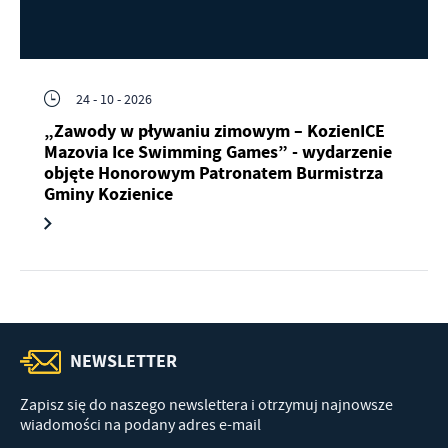
24 - 10 - 2026
„Zawody w pływaniu zimowym – KozienICE
Mazovia Ice Swimming Games” - wydarzenie
objęte Honorowym Patronatem Burmistrza
Gminy Kozienice
NEWSLETTER
Zapisz się do naszego newslettera i otrzymuj najnowsze
wiadomości na podany adres e-mail