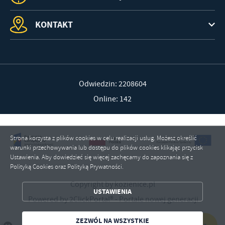
KONTAKT
Odwiedzin: 2208604
Online: 142
Strona korzysta z plików cookies w celu realizacji usług. Możesz określić
warunki przechowywania lub dostępu do plików cookies klikając przycisk
Ustawienia. Aby dowiedzieć się więcej zachęcamy do zapoznania się z
Polityką Cookies oraz Polityką Prywatności.
ZAPISZ WYBRANE
Copyright by kozienice.pl
USTAWIENIA
ZEZWÓL NA WSZYSTKIE
Powered by
2ClickPortal®
- Portale nowej generacji
ZEZWÓL NA WSZYSTKIE