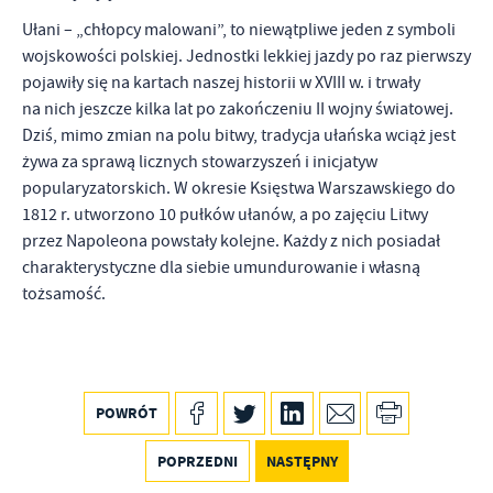
Ułani – „chłopcy malowani”, to niewątpliwe jeden z symboli
wojskowości polskiej. Jednostki lekkiej jazdy po raz pierwszy
pojawiły się na kartach naszej historii w XVIII w. i trwały
na nich jeszcze kilka lat po zakończeniu II wojny światowej.
Dziś, mimo zmian na polu bitwy, tradycja ułańska wciąż jest
żywa za sprawą licznych stowarzyszeń i inicjatyw
popularyzatorskich. W okresie Księstwa Warszawskiego do
1812 r. utworzono 10 pułków ułanów, a po zajęciu Litwy
przez Napoleona powstały kolejne. Każdy z nich posiadał
charakterystyczne dla siebie umundurowanie i własną
tożsamość.
POWRÓT
POPRZEDNI
NASTĘPNY