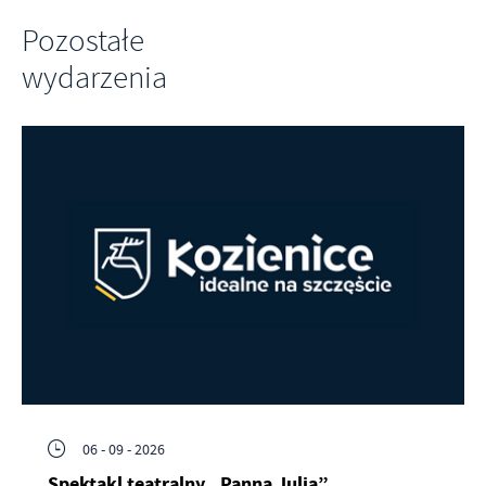
Pozostałe
wydarzenia
06 - 09 - 2026
Spektakl teatralny „Panna Julia”