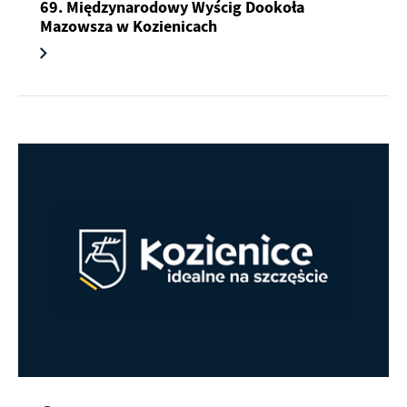
69. Międzynarodowy Wyścig Dookoła
Mazowsza w Kozienicach