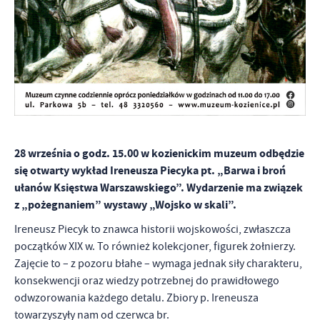
Firmy te działają w charakterze pośredników prezentujących nasze
treści w postaci wiadomości, ofert, komunikatów mediów
społecznościowych.
28 września o godz. 15.00 w kozienickim muzeum odbędzie
się otwarty wykład Ireneusza Piecyka pt. „Barwa i broń
ułanów Księstwa Warszawskiego”. Wydarzenie ma związek
z „pożegnaniem” wystawy „Wojsko w skali”.
Ireneusz Piecyk to znawca historii wojskowości, zwłaszcza
początków XIX w. To również kolekcjoner, figurek żołnierzy.
Zajęcie to – z pozoru błahe – wymaga jednak siły charakteru,
konsekwencji oraz wiedzy potrzebnej do prawidłowego
odwzorowania każdego detalu. Zbiory p. Ireneusza
towarzyszyły nam od czerwca br.