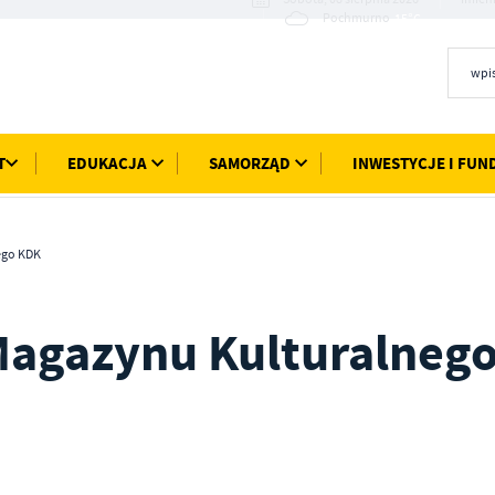
15°C
Pochmurno
T
EDUKACJA
SAMORZĄD
INWESTYCJE I FUN
ego KDK
Magazynu Kulturalneg