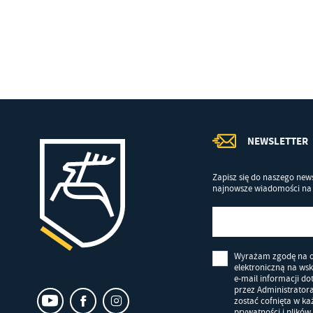
Co
Wi
in
po
wś
Wy
R
fu
Dz
st
Pr
Wi
an
in
bę
NEWSLETTER
po
sp
Zapisz się do naszego news
najnowsze wiadomości na 
Wyrażam zgodę na 
elektroniczną na ws
e-mail informacji d
przez Administrator
zostać cofnięta w k
prywatności i plików