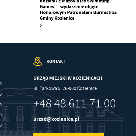
KozienICE Mazovia Ice Swimming
Games” - wydarzenie objęte
Honorowym Patronatem Burmistrza
.
Gminy Kozienice
a
KONTAKT
w
URZĄD MIEJSKI W KOZIENICACH
00
ul. Parkowa 5, 26-900 Kozienice
30
+48 48 611 71 00
30
30
urzad@kozienice.pl
30