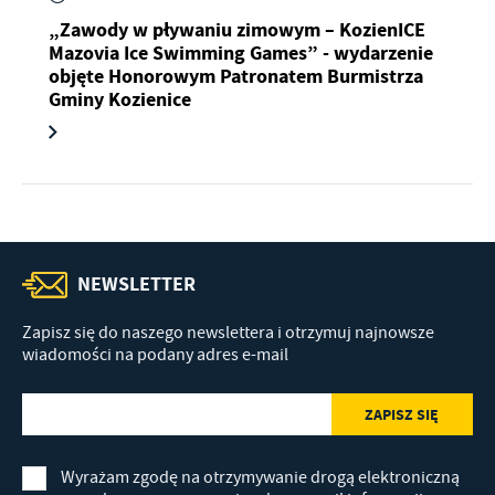
„Zawody w pływaniu zimowym – KozienICE
Mazovia Ice Swimming Games” - wydarzenie
objęte Honorowym Patronatem Burmistrza
Gminy Kozienice
NEWSLETTER
Zapisz się do naszego newslettera i otrzymuj najnowsze
wiadomości na podany adres e-mail
Wyrażam zgodę na otrzymywanie drogą elektroniczną