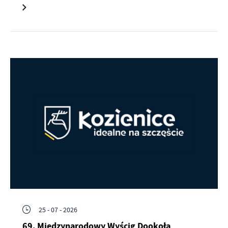
25 - 07 - 2026
69. Międzynarodowy Wyścig Dookoła