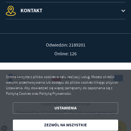
KONTAKT
Odwiedzin: 2189201
Online: 126
Strona korzysta z plików cookies w celu realizacji usług. Możesz określić
warunki przechowywania lub dostępu do plików cookies klikając przycisk
Ustawienia. Aby dowiedzieć się więcej zachęcamy do zapoznania się z
Polityką Cookies oraz Polityką Prywatności.
ZAPISZ WYBRANE
Copyright by kozienice.pl
USTAWIENIA
Powered by
2ClickPortal®
- Portale nowej generacji
ZEZWÓL NA WSZYSTKIE
ZEZWÓL NA WSZYSTKIE