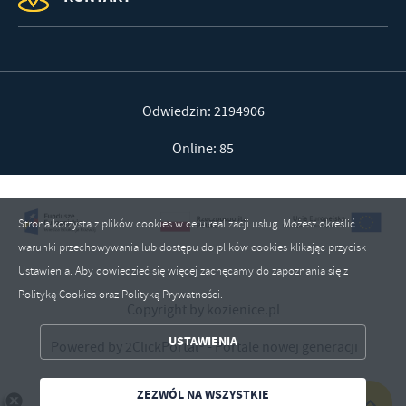
Odwiedzin: 2194906
Online: 85
Strona korzysta z plików cookies w celu realizacji usług. Możesz określić
warunki przechowywania lub dostępu do plików cookies klikając przycisk
Ustawienia. Aby dowiedzieć się więcej zachęcamy do zapoznania się z
Polityką Cookies oraz Polityką Prywatności.
ZAPISZ WYBRANE
Copyright by kozienice.pl
USTAWIENIA
Powered by
2ClickPortal®
- Portale nowej generacji
ZEZWÓL NA WSZYSTKIE
ZEZWÓL NA WSZYSTKIE