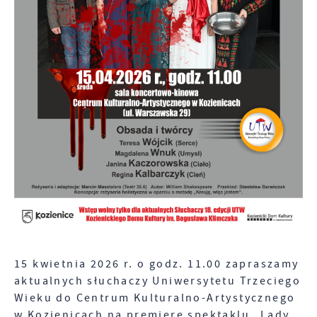
funkcjonalności.
Twoich upodobań oraz Twoich zwyczajów
dotyczących przeglądanej witryny internetowej.
Treści promocyjne mogą pojawić się na stronach
podmiotów trzecich lub firm będących naszymi
partnerami oraz innych dostawców usług. Firmy te
działają w charakterze pośredników
prezentujących nasze treści w postaci wiadomości,
ofert, komunikatów mediów społecznościowych.
15 kwietnia 2026 r. o godz. 11.00 zapraszamy
aktualnych słuchaczy Uniwersytetu Trzeciego
Wieku do Centrum Kulturalno-Artystycznego
w Kozienicach na premierę spektaklu „Lady