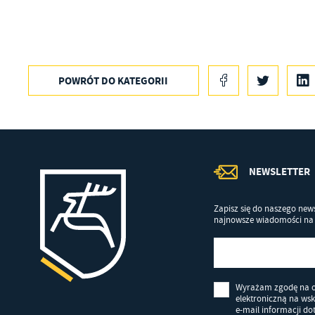
po
sp
POWRÓT
DO KATEGORII
NEWSLETTER
Zapisz się do naszego news
najnowsze wiadomości na 
Wyrażam zgodę na 
elektroniczną na ws
e-mail informacji d