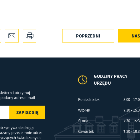
średników prezentujących nasze treści w postaci wiadomości, ofert, komunikatów medió
ołecznościowych.
POPRZEDNI
NAS
GODZINY PRACY
URZĘDU
lettera i otrzymuj
podany adres e-mail
Poniedziałek
8:00 - 17:
Wtorek
7:30 - 15:
Środa
7:30 - 15:
otrzymywanie drogą
Czwartek
7:30 - 15:
kazany przeze mnie adres
otyczących świadczonych