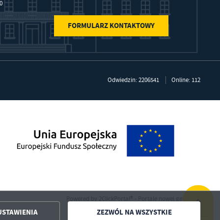
30
FORMULARZ KONTAKTOWY
Odwiedzin: 2206541
Online: 112
Powered by
2ClickPortal®
- Portale nowej generacji
USTAWIENIA
ZEZWÓL NA WSZYSTKIE