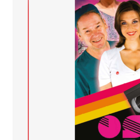
U
Sz
ws
N
Ni
um
Pl