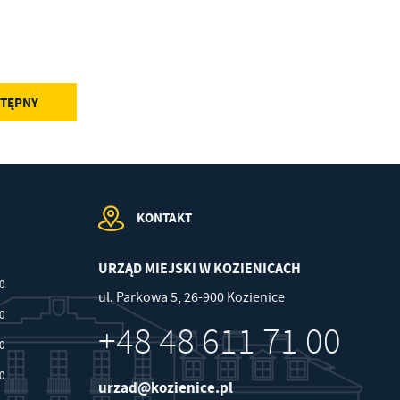
w
TĘPNY
KONTAKT
URZĄD MIEJSKI W KOZIENICACH
00
ul. Parkowa 5, 26-900 Kozienice
30
+48 48 611 71 00
30
30
urzad@kozienice.pl