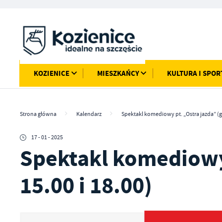
Przejdź do menu.
Przejdź do wyszukiwarki.
Przejdź do treści.
Przejdź do ustawień wielkości czcionki.
Włącz wersję kontrastową strony.
KOZIENICE
MIESZKAŃCY
KULTURA I SPOR
Strona główna
Kalendarz
Spektakl komediowy pt. „Ostra jazda” (go
17 - 01 - 2025
Spektakl komediowy 
15.00 i 18.00)