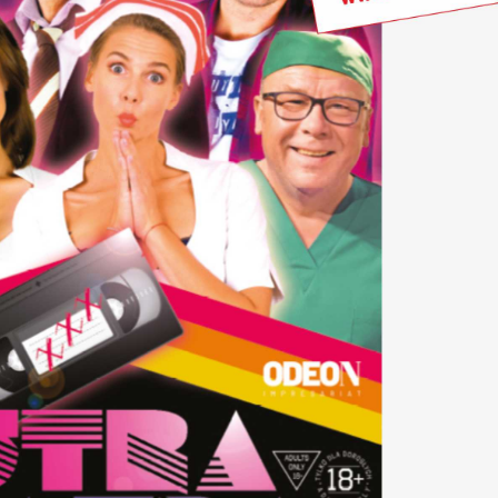
stawienia
anujemy Twoją prywatność. Możesz zmienić ustawienia cookies lub zaakceptować je
zystkie. W dowolnym momencie możesz dokonać zmiany swoich ustawień.
iezbędne
ezbędne pliki cookies służą do prawidłowego funkcjonowania strony internetowej i
ożliwiają Ci komfortowe korzystanie z oferowanych przez nas usług.
iki cookies odpowiadają na podejmowane przez Ciebie działania w celu m.in. dostosowani