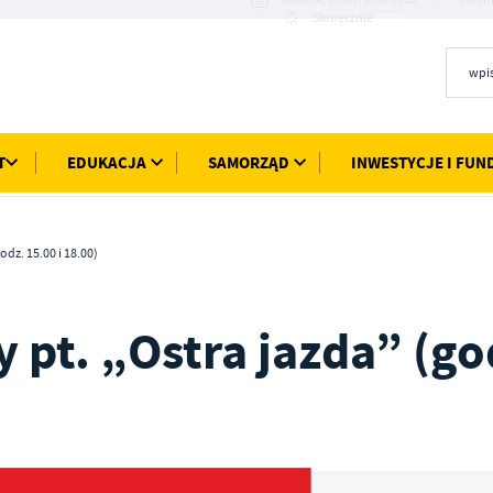
17°C
Słonecznie
T
EDUKACJA
SAMORZĄD
INWESTYCJE I FUN
dz. 15.00 i 18.00)
pt. „Ostra jazda” (go