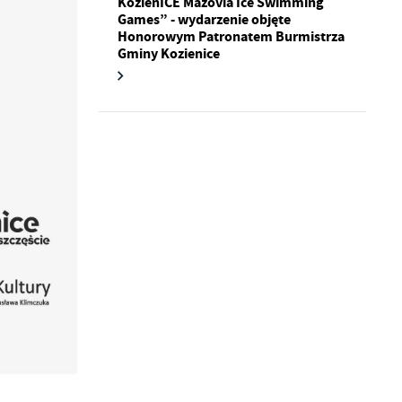
KozienICE Mazovia Ice Swimming
kom
Games” - wydarzenie objęte
Honorowym Patronatem Burmistrza
Gminy Kozienice
z
ci
.
a