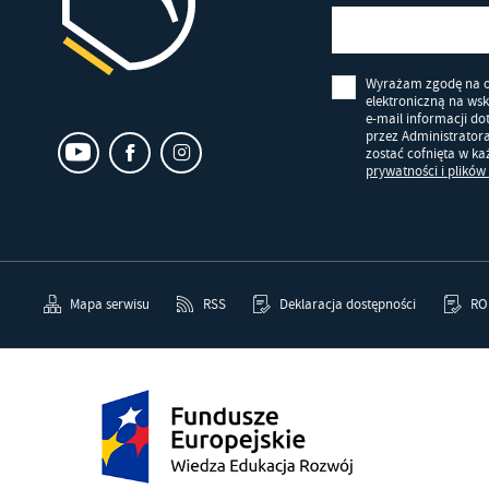
Wyrażam zgodę na 
elektroniczną na ws
e-mail informacji d
przez Administrator
zostać cofnięta w k
prywatności i plików
Mapa serwisu
RSS
Deklaracja dostępności
RO