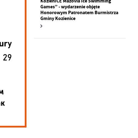
KozienICE Mazovia Ice Swimming
Games” - wydarzenie objęte
Honorowym Patronatem Burmistrza
a
Gminy Kozienice
kom
z
ci
.
a