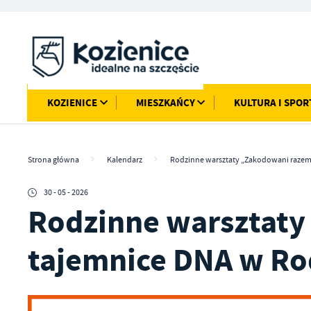
Przejdź do menu.
Przejdź do wyszukiwarki.
Przejdź do treści.
Przejdź do ustawień wielkości czcionki.
Włącz wersję kontrastową strony.
KOZIENICE
MIESZKAŃCY
KULTURA I SPOR
Strona główna
Kalendarz
Rodzinne warsztaty „Zakodowani razem 
30 - 05 - 2026
Rodzinne warsztaty
tajemnice DNA w Ro