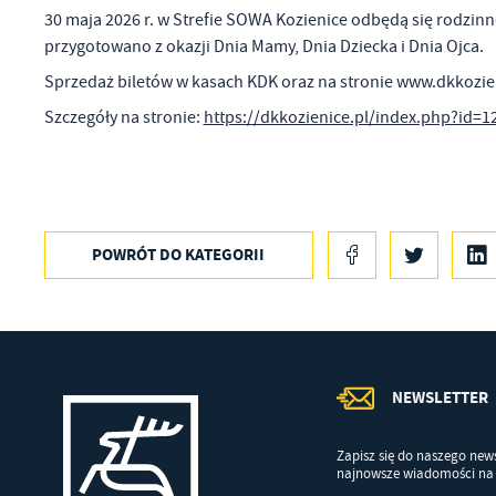
an
30 maja 2026 r. w Strefie SOWA Kozienice odbędą się rodzin
in
przygotowano z okazji Dnia Mamy, Dnia Dziecka i Dnia Ojca.
bę
po
Sprzedaż biletów w kasach KDK oraz na stronie www.dkkozien
sp
Szczegóły na stronie:
https://dkkozienice.pl/index.php?id=1
POWRÓT
DO KATEGORII
NEWSLETTER
Zapisz się do naszego news
najnowsze wiadomości na 