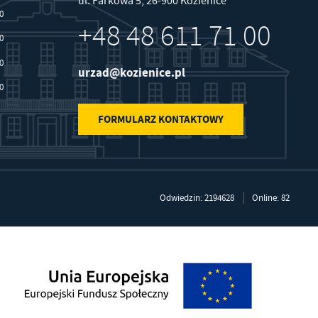
ul. Parkowa 5, 26-900 Kozienice
30
+48 48 611 71 00
30
30
urzad@kozienice.pl
30
FORMULARZ KONTAKTOWY
Odwiedzin: 2194628
Online: 82