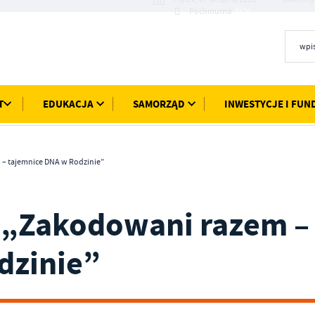
21°C
Pochmurno
T
EDUKACJA
SAMORZĄD
INWESTYCJE I FUN
– tajemnice DNA w Rodzinie”
 „Zakodowani razem –
dzinie”