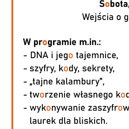
U
Sz
ws
N