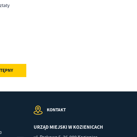
ztaty
w
TĘPNY
KONTAKT
URZĄD MIEJSKI W KOZIENICACH
00