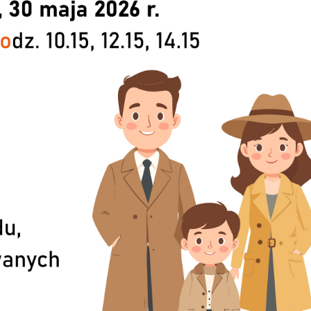
stawienia
anujemy Twoją prywatność. Możesz zmienić ustawienia cookies lub zaakceptować je
zystkie. W dowolnym momencie możesz dokonać zmiany swoich ustawień.
iezbędne