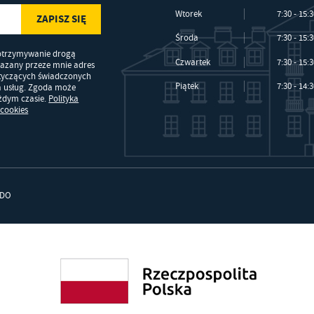
Wtorek
7:30 - 15:
Środa
7:30 - 15:
otrzymywanie drogą
Czwartek
7:30 - 15:
kazany przeze mnie adres
otyczących świadczonych
Piątek
7:30 - 14:
a usług. Zgoda może
ażdym czasie.
Polityka
 cookies
DO