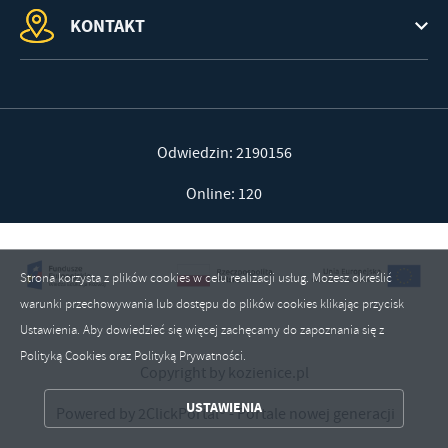
KONTAKT
Odwiedzin: 2190156
Online: 120
Strona korzysta z plików cookies w celu realizacji usług. Możesz określić
warunki przechowywania lub dostępu do plików cookies klikając przycisk
Ustawienia. Aby dowiedzieć się więcej zachęcamy do zapoznania się z
Polityką Cookies oraz Polityką Prywatności.
ZAPISZ WYBRANE
Copyright by kozienice.pl
USTAWIENIA
Powered by
2ClickPortal®
- Portale nowej generacji
ZEZWÓL NA WSZYSTKIE