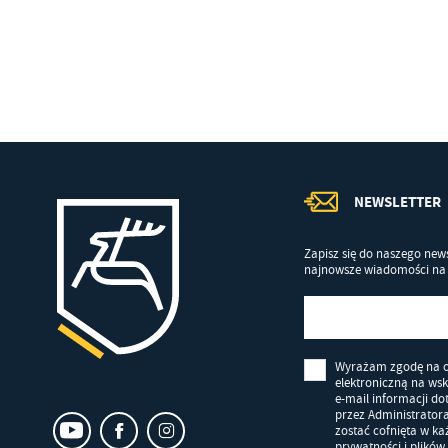
Co
Wi
in
po
wś
Wy
R
fu
Dz
st
Pr
Wi
an
in
bę
NEWSLETTER
po
sp
Zapisz się do naszego news
najnowsze wiadomości na 
Wyrażam zgodę na 
elektroniczną na ws
e-mail informacji d
przez Administrator
zostać cofnięta w k
prywatności i plików