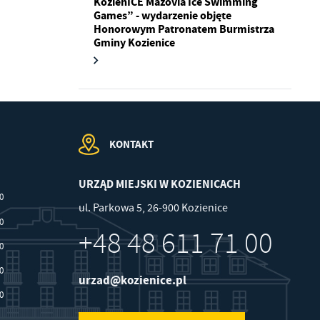
KozienICE Mazovia Ice Swimming
Games” - wydarzenie objęte
Honorowym Patronatem Burmistrza
Gminy Kozienice
.
a
KONTAKT
w
URZĄD MIEJSKI W KOZIENICACH
00
ul. Parkowa 5, 26-900 Kozienice
30
+48 48 611 71 00
30
30
urzad@kozienice.pl
30