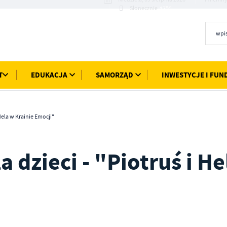
17°C
Słonecznie
T
EDUKACJA
SAMORZĄD
INWESTYCJE I FUN
Hela w Krainie Emocji"
a dzieci - "Piotruś i He