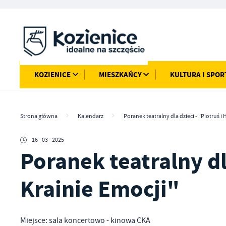
Przejdź do menu.
Przejdź do wyszukiwarki.
Przejdź do treści.
Przejdź do ustawień wielkości czcionki.
Włącz wersję kontrastową strony.
KOZIENICE
MIESZKAŃCY
KULTURA I SPOR
Strona główna
Kalendarz
Poranek teatralny dla dzieci - "Piotruś i 
16 - 03 - 2025
Poranek teatralny dl
Krainie Emocji"
Miejsce: sala koncertowo - kinowa CKA