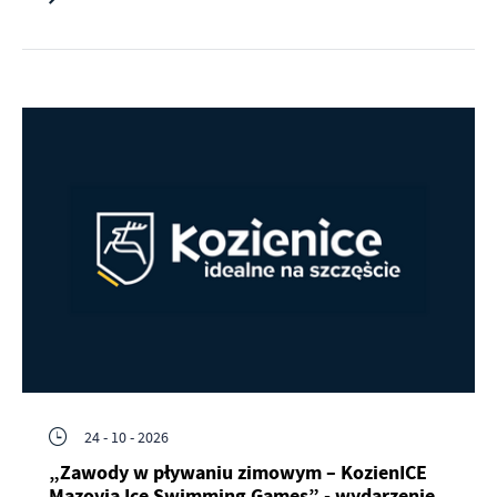
24 - 10 - 2026
„Zawody w pływaniu zimowym – KozienICE
Mazovia Ice Swimming Games” - wydarzenie