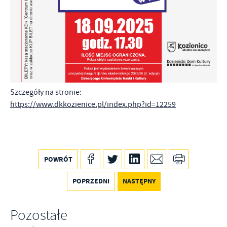
Firmy te działają w charakterze pośredników prezentujących nasze
treści w postaci wiadomości, ofert, komunikatów mediów
społecznościowych.
Szczegóły na stronie:
https://www.dkkozienice.pl/index.php?id=12259
POWRÓT
POPRZEDNI
NASTĘPNY
Pozostałe