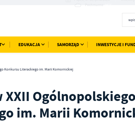
26°C
Pochmurno
T
EDUKACJA
SAMORZĄD
INWESTYCJE I FUN
o Konkursu Literackiego im. Marii Komornickiej
 XXII Ogólnopolskieg
go im. Marii Komornic