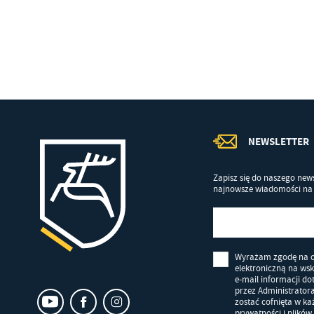
Co
Wi
in
po
wś
Wy
R
fu
Dz
st
Pr
Wi
an
in
bę
NEWSLETTER
po
sp
Zapisz się do naszego news
najnowsze wiadomości na 
Wyrażam zgodę na 
elektroniczną na ws
e-mail informacji d
przez Administrator
zostać cofnięta w k
prywatności i plików