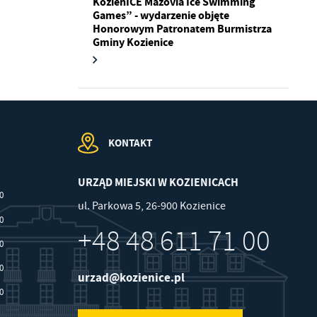
KozienICE Mazovia Ice Swimming
Games” - wydarzenie objęte
Honorowym Patronatem Burmistrza
Gminy Kozienice
.
a
KONTAKT
w
URZĄD MIEJSKI W KOZIENICACH
00
ul. Parkowa 5, 26-900 Kozienice
30
+48 48 611 71 00
30
30
urzad@kozienice.pl
30