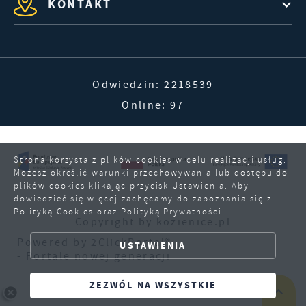
KONTAKT
Odwiedzin: 2218539
Online: 97
Strona korzysta z plików cookies w celu realizacji usług.
Możesz określić warunki przechowywania lub dostępu do
plików cookies klikając przycisk Ustawienia. Aby
dowiedzieć się więcej zachęcamy do zapoznania się z
Polityką Cookies oraz Polityką Prywatności.
Copyright by kozienice.pl
ZAPISZ WYBRANE
Powered by
2ClickPortal®
USTAWIENIA
- Portale nowej generacji
ZEZWÓL NA WSZYSTKIE
ZEZWÓL NA WSZYSTKIE