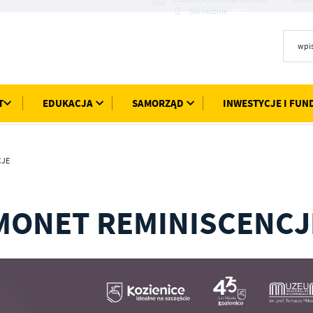
35°C
Słonecznie
T
EDUKACJA
SAMORZĄD
INWESTYCJE I FUN
CJE
 MONET REMINISCENCJ