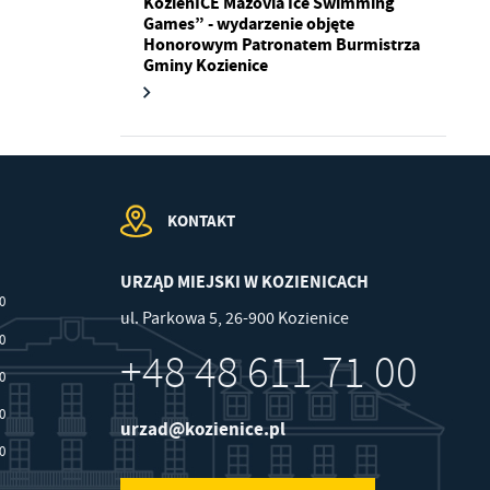
KozienICE Mazovia Ice Swimming
Games” - wydarzenie objęte
Honorowym Patronatem Burmistrza
Gminy Kozienice
.
a
KONTAKT
w
URZĄD MIEJSKI W KOZIENICACH
00
ul. Parkowa 5, 26-900 Kozienice
30
+48 48 611 71 00
30
30
urzad@kozienice.pl
30