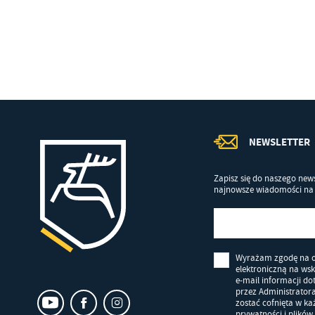
Co
Wi
in
po
wś
Wy
R
fu
Dz
st
Pr
Wi
an
in
bę
NEWSLETTER
po
sp
Zapisz się do naszego news
najnowsze wiadomości na 
Wyrażam zgodę na 
elektroniczną na ws
e-mail informacji d
przez Administrator
zostać cofnięta w k
prywatności i plików