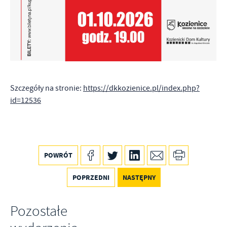
Firmy te działają w charakterze pośredników prezentujących nasze
treści w postaci wiadomości, ofert, komunikatów mediów
społecznościowych.
Szczegóły na stronie:
https://dkkozienice.pl/index.php?
id=12536
POWRÓT
POPRZEDNI
NASTĘPNY
Pozostałe