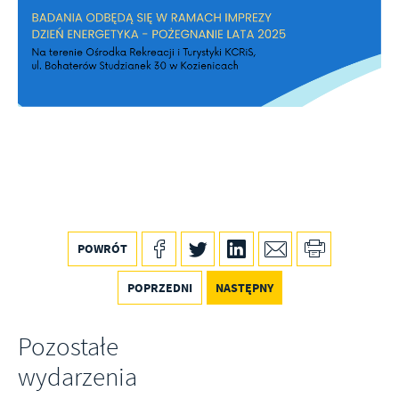
Promocyjne pliki cookies służą do prezentowania Ci naszych
Więcej
komunikatów na podstawie analizy Twoich upodobań oraz Twoich
zwyczajów dotyczących przeglądanej witryny internetowej. Treści
promocyjne mogą pojawić się na stronach podmiotów trzecich lub
firm będących naszymi partnerami oraz innych dostawców usług.
Firmy te działają w charakterze pośredników prezentujących nasze
treści w postaci wiadomości, ofert, komunikatów mediów
społecznościowych.
POWRÓT
POPRZEDNI
NASTĘPNY
Pozostałe
wydarzenia