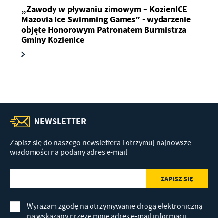
„Zawody w pływaniu zimowym – KozienICE
Mazovia Ice Swimming Games” - wydarzenie
objęte Honorowym Patronatem Burmistrza
Gminy Kozienice
NEWSLETTER
Zapisz się do naszego newslettera i otrzymuj najnowsze
wiadomości na podany adres e-mail
Wyrażam zgodę na otrzymywanie drogą elektroniczną
na wskazany przeze mnie adres e-mail informacji