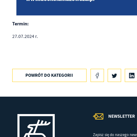
Wi
in
po
wś
R
Termin:
Wy
Dz
fu
27.07.2024 r.
st
Pr
Wi
an
in
bę
po
POWRÓT
DO KATEGORII
sp
NEWSLETTER
Zapisz się do naszego news