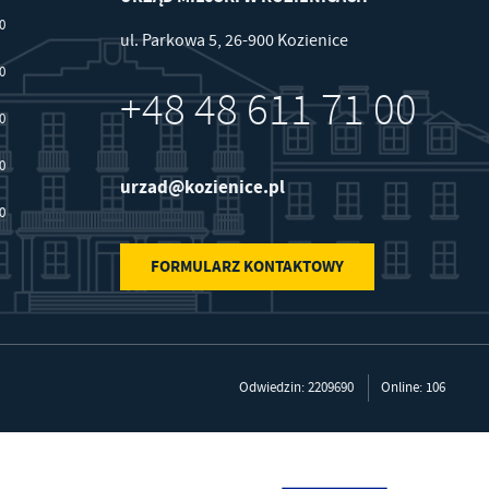
00
ul. Parkowa 5, 26-900 Kozienice
30
+48 48 611 71 00
30
30
urzad@kozienice.pl
30
FORMULARZ KONTAKTOWY
Odwiedzin: 2209690
Online: 106