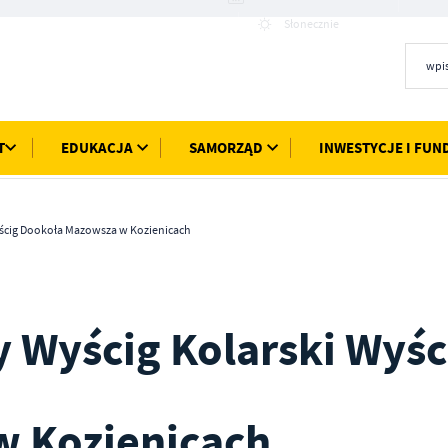
26°C
Słonecznie
T
EDUKACJA
SAMORZĄD
INWESTYCJE I FUN
ścig Dookoła Mazowsza w Kozienicach
 Wyścig Kolarski Wyśc
 Kozienicach