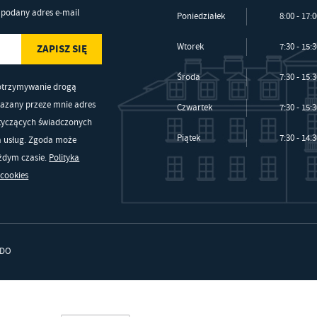
podany adres e-mail
Poniedziałek
8:00 - 17:
Wtorek
7:30 - 15:
Środa
7:30 - 15:
otrzymywanie drogą
kazany przeze mnie adres
Czwartek
7:30 - 15:
otyczących świadczonych
Piątek
7:30 - 14:
a usług. Zgoda może
ażdym czasie.
Polityka
 cookies
DO