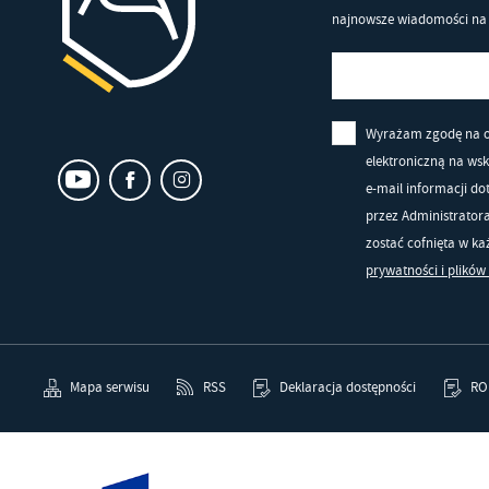
najnowsze wiadomości na 
Wyrażam zgodę na 
elektroniczną na ws
e-mail informacji d
przez Administrator
zostać cofnięta w k
prywatności i plików
Mapa serwisu
RSS
Deklaracja dostępności
RO