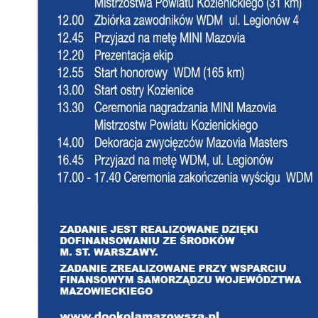
ws
N
Ni
um
Pl
Wi
Tw
co
F
Za
Te
Ci
Dz
Wi
na
zg
fu
A
An
Co