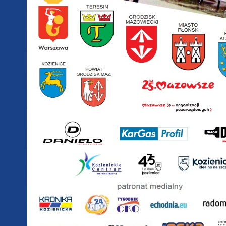
zystkie. W dowolnym momencie możesz dokonać zmiany swoich ustawień.
iezbędne
ezbędne pliki cookies służą do prawidłowego funkcjonowania strony internetowej i
ożliwiają Ci komfortowe korzystanie z oferowanych przez nas usług.
iki cookies odpowiadają na podejmowane przez Ciebie działania w celu m.in. dostosowani
ęcej
oich ustawień preferencji prywatności, logowania czy wypełniania formularzy. Dzięki pli
okies strona, z której korzystasz, może działać bez zakłóceń.
unkcjonalne i personalizacyjne
poznaj się z
POLITYKĄ PRYWATNOŚCI I PLIKÓW COOKIES
.
go typu pliki cookies umożliwiają stronie internetowej zapamiętanie wprowadzonych prze
ebie ustawień oraz personalizację określonych funkcjonalności czy prezentowanych treści.
ZAPISZ WYBRANE
ięki tym plikom cookies możemy zapewnić Ci większy komfort korzystania z funkcjonalnoś
ęcej
szej strony poprzez dopasowanie jej do Twoich indywidualnych preferencji. Wyrażenie
ZEZWÓL NA WSZYSTKIE
ody na funkcjonalne i personalizacyjne pliki cookies gwarantuje dostępność większej ilości
nkcji na stronie.
nalityczne
alityczne pliki cookies pomagają nam rozwijać się i dostosowywać do Twoich potrzeb.
okies analityczne pozwalają na uzyskanie informacji w zakresie wykorzystywania witryny