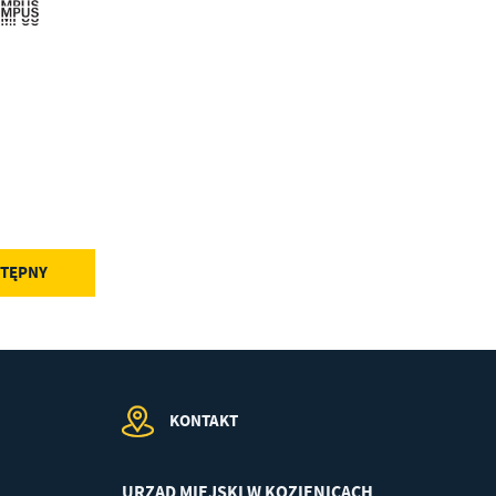
.
a
w
TĘPNY
KONTAKT
URZĄD MIEJSKI W KOZIENICACH