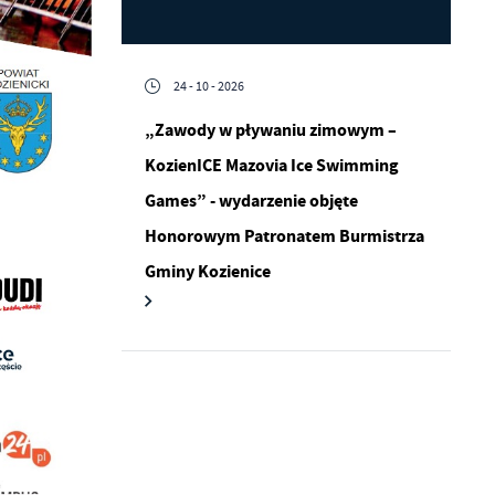
24 - 10 - 2026
„Zawody w pływaniu zimowym –
KozienICE Mazovia Ice Swimming
a
kom
Games” - wydarzenie objęte
Honorowym Patronatem Burmistrza
Gminy Kozienice
z
ci