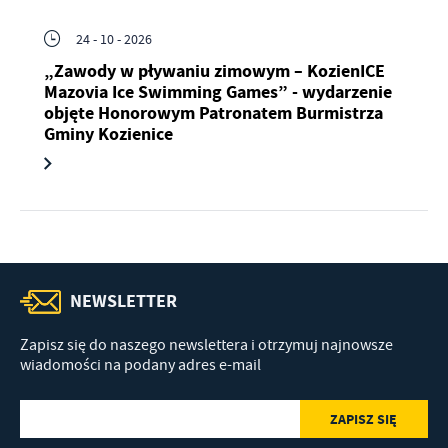
24 - 10 - 2026
„Zawody w pływaniu zimowym – KozienICE
Mazovia Ice Swimming Games” - wydarzenie
objęte Honorowym Patronatem Burmistrza
Gminy Kozienice
NEWSLETTER
Zapisz się do naszego newslettera i otrzymuj najnowsze
wiadomości na podany adres e-mail