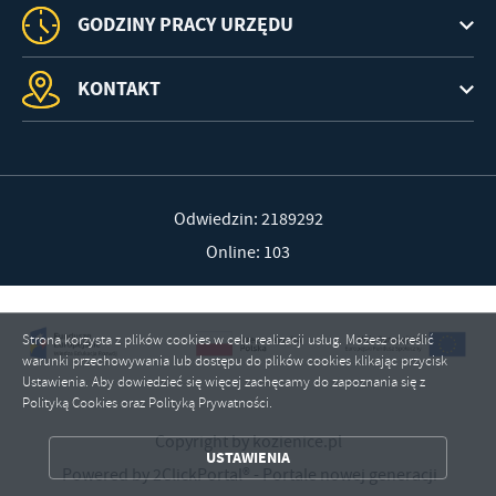
GODZINY PRACY URZĘDU
KONTAKT
Odwiedzin: 2189292
Online: 103
Strona korzysta z plików cookies w celu realizacji usług. Możesz określić
warunki przechowywania lub dostępu do plików cookies klikając przycisk
Ustawienia. Aby dowiedzieć się więcej zachęcamy do zapoznania się z
Polityką Cookies oraz Polityką Prywatności.
ZAPISZ WYBRANE
Copyright by kozienice.pl
USTAWIENIA
Powered by
2ClickPortal®
- Portale nowej generacji
ZEZWÓL NA WSZYSTKIE