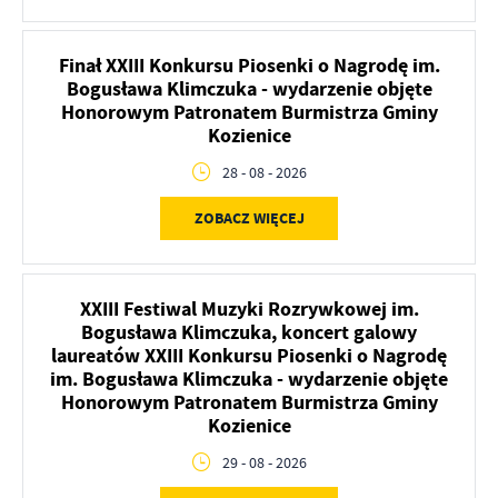
firm będących naszymi partnerami oraz innych dostawców usług.
Firmy te działają w charakterze pośredników prezentujących nasze
treści w postaci wiadomości, ofert, komunikatów mediów
Finał XXIII Konkursu Piosenki o Nagrodę im.
społecznościowych.
Bogusława Klimczuka - wydarzenie objęte
Honorowym Patronatem Burmistrza Gminy
Kozienice
28 - 08 - 2026
ZOBACZ WIĘCEJ
XXIII Festiwal Muzyki Rozrywkowej im.
Bogusława Klimczuka, koncert galowy
laureatów XXIII Konkursu Piosenki o Nagrodę
im. Bogusława Klimczuka - wydarzenie objęte
Honorowym Patronatem Burmistrza Gminy
Kozienice
29 - 08 - 2026